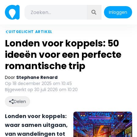
Inloggen
UITGELICHT ARTIKEL
Londen voor koppels: 50
ideeën voor een perfecte
romantische trip
Door
Stephane Renard
Op 18 december 2025 om 10:45
Bijgewerkt op 30 juli 2026 om 10:20
Delen
Londen voor koppels:
waar samen uitgaan,
van wandelingen tot