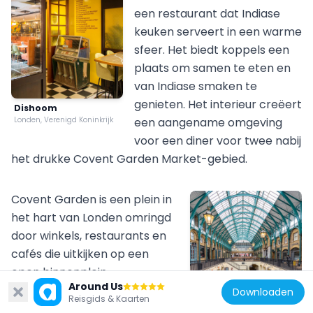
een restaurant dat Indiase
keuken serveert in een warme
sfeer. Het biedt koppels een
plaats om samen te eten en
van Indiase smaken te
genieten. Het interieur creëert
Dishoom
Londen, Verenigd Koninkrijk
een aangename omgeving
voor een diner voor twee nabij
het drukke Covent Garden Market-gebied.
Covent Garden is een plein in
het hart van Londen omringd
door winkels, restaurants en
cafés die uitkijken op een
open binnenplein.
Richmond Park
Around Us
Straatartiesten treden
Downloaden
Richmond Park is een groot park in Richmond waar herten vrij rondlopen. Dit maakt het een bijzondere plek voor wandelingen als stel. Je kunt tijd doorbrengen in de natuur en dieren observeren. Het park biedt veel ruimte om te verkennen en is perfect voor een picknick of gewoon om te ontspannen in het groene omgeving.
109k
Reisgids & Kaarten
regelmatig op en creëren een
Covent Garden