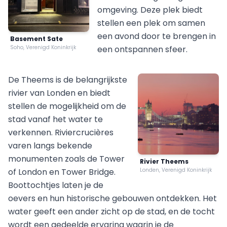
omgeving. Deze plek biedt
stellen een plek om samen
een avond door te brengen in
Basement Sate
Soho, Verenigd Koninkrijk
een ontspannen sfeer.
De Theems is de belangrijkste
rivier van Londen en biedt
stellen de mogelijkheid om de
stad vanaf het water te
verkennen. Riviercrucières
varen langs bekende
monumenten zoals de Tower
Rivier Theems
of London en Tower Bridge.
Londen, Verenigd Koninkrijk
Boottochtjes laten je de
oevers en hun historische gebouwen ontdekken. Het
water geeft een ander zicht op de stad, en de tocht
wordt een gedeelde ervaring waarin je de