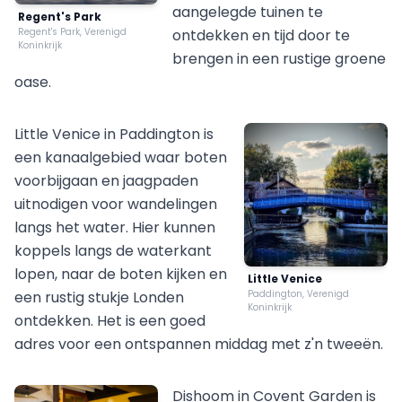
aangelegde tuinen te
Regent's Park
Regent's Park, Verenigd
ontdekken en tijd door te
Koninkrijk
brengen in een rustige groene
oase.
Little Venice in Paddington is
een kanaalgebied waar boten
voorbijgaan en jaagpaden
uitnodigen voor wandelingen
langs het water. Hier kunnen
koppels langs de waterkant
lopen, naar de boten kijken en
Little Venice
een rustig stukje Londen
Paddington, Verenigd
Koninkrijk
ontdekken. Het is een goed
adres voor een ontspannen middag met z'n tweeën.
Dishoom in Covent Garden is