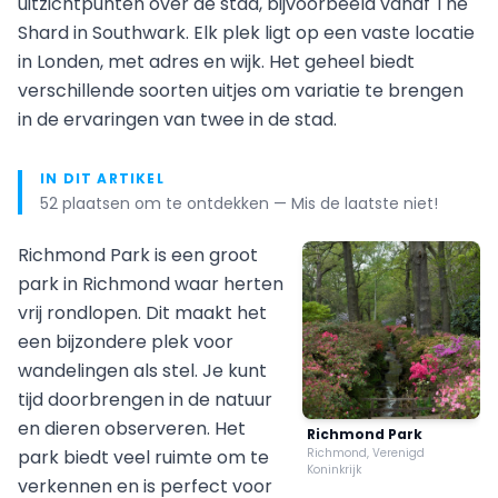
uitzichtpunten over de stad, bijvoorbeeld vanaf The
Shard in Southwark. Elk plek ligt op een vaste locatie
in Londen, met adres en wijk. Het geheel biedt
verschillende soorten uitjes om variatie te brengen
in de ervaringen van twee in de stad.
IN DIT ARTIKEL
52 plaatsen om te ontdekken — Mis de laatste niet!
Richmond Park is een groot
park in Richmond waar herten
vrij rondlopen. Dit maakt het
een bijzondere plek voor
wandelingen als stel. Je kunt
tijd doorbrengen in de natuur
en dieren observeren. Het
Richmond Park
park biedt veel ruimte om te
Richmond, Verenigd
Koninkrijk
verkennen en is perfect voor