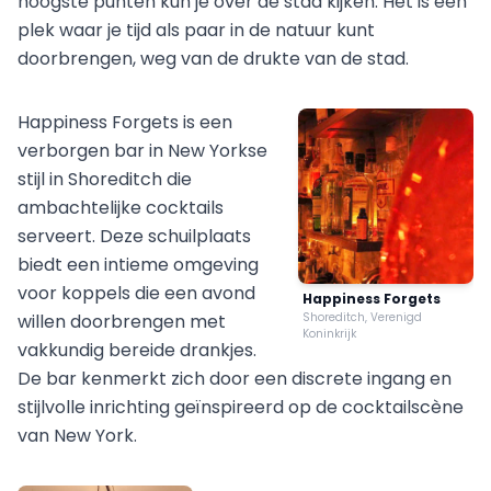
hoogste punten kun je over de stad kijken. Het is een
plek waar je tijd als paar in de natuur kunt
doorbrengen, weg van de drukte van de stad.
Happiness Forgets is een
verborgen bar in New Yorkse
stijl in Shoreditch die
ambachtelijke cocktails
serveert. Deze schuilplaats
biedt een intieme omgeving
voor koppels die een avond
Happiness Forgets
willen doorbrengen met
Shoreditch, Verenigd
Koninkrijk
vakkundig bereide drankjes.
De bar kenmerkt zich door een discrete ingang en
stijlvolle inrichting geïnspireerd op de cocktailscène
van New York.