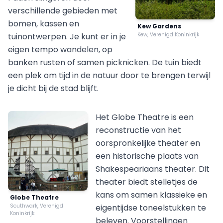
verschillende gebieden met
bomen, kassen en
Kew Gardens
tuinontwerpen. Je kunt er in je
Kew, Verenigd Koninkrijk
eigen tempo wandelen, op
banken rusten of samen picknicken. De tuin biedt
een plek om tijd in de natuur door te brengen terwijl
je dicht bij de stad blijft.
Het Globe Theatre is een
reconstructie van het
oorspronkelijke theater en
een historische plaats van
Shakespeariaans theater. Dit
theater biedt stelletjes de
kans om samen klassieke en
Globe Theatre
Southwark, Verenigd
eigentijdse toneelstukken te
Koninkrijk
beleven. Voorstellingen