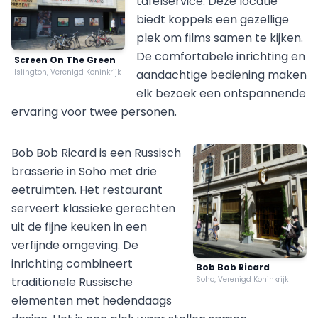
tafelservice. Deze locatie
biedt koppels een gezellige
plek om films samen te kijken.
De comfortabele inrichting en
Screen On The Green
Islington, Verenigd Koninkrijk
aandachtige bediening maken
elk bezoek een ontspannende
ervaring voor twee personen.
Bob Bob Ricard is een Russisch
brasserie in Soho met drie
eetruimten. Het restaurant
serveert klassieke gerechten
uit de fijne keuken in een
verfijnde omgeving. De
inrichting combineert
Bob Bob Ricard
traditionele Russische
Soho, Verenigd Koninkrijk
elementen met hedendaags