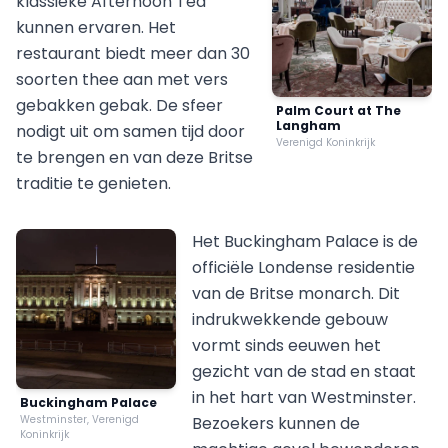
klassieke Afternoon Tea
kunnen ervaren. Het
restaurant biedt meer dan 30
soorten thee aan met vers
gebakken gebak. De sfeer
Palm Court at The
Langham
nodigt uit om samen tijd door
Verenigd Koninkrijk
te brengen en van deze Britse
traditie te genieten.
Het Buckingham Palace is de
officiële Londense residentie
van de Britse monarch. Dit
indrukwekkende gebouw
vormt sinds eeuwen het
gezicht van de stad en staat
in het hart van Westminster.
Buckingham Palace
Westminster, Verenigd
Bezoekers kunnen de
Koninkrijk