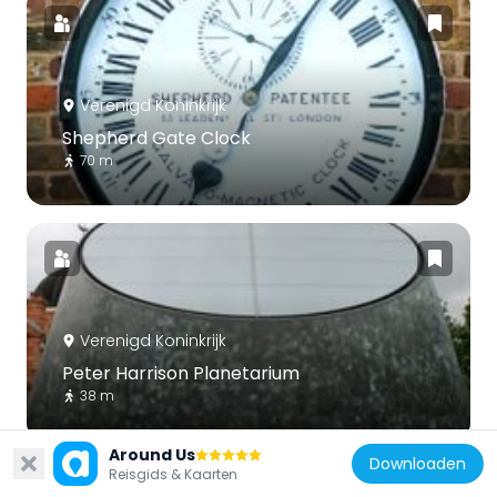
Verenigd Koninkrijk
Shepherd Gate Clock
70 m
Verenigd Koninkrijk
Peter Harrison Planetarium
38 m
Around Us
Downloaden
Reisgids & Kaarten