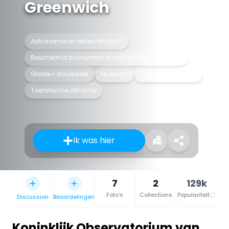
Greenwich
Astronomisch observatorium
Beschermd monument in het Verenigd Koninkrijk
Grade I-bouwwerk
Museum
Techniekmuseum
Toeristische attractie
Ik was hier
7
2
129k
Foto's
Collections
Populariteit
Discussion
Beoordelingen
Koninklijk Observatorium van