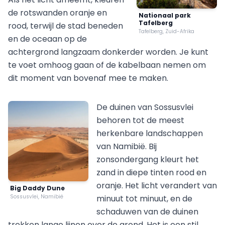
de rotswanden oranje en
Nationaal park
Tafelberg
rood, terwijl de stad beneden
Tafelberg, Zuid-Afrika
en de oceaan op de
achtergrond langzaam donkerder worden. Je kunt
te voet omhoog gaan of de kabelbaan nemen om
dit moment van bovenaf mee te maken.
De duinen van Sossusvlei
behoren tot de meest
herkenbare landschappen
van Namibië. Bij
zonsondergang kleurt het
zand in diepe tinten rood en
oranje. Het licht verandert van
Big Daddy Dune
Sossusvlei, Namibië
minuut tot minuut, en de
schaduwen van de duinen
trekken lange lijnen over de grond. Het is een stil