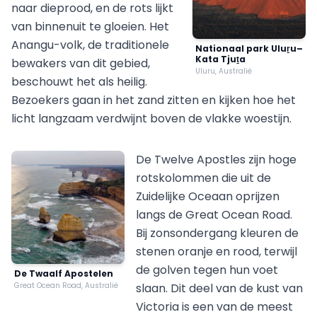
naar dieprood, en de rots lijkt
van binnenuit te gloeien. Het
Anangu-volk, de traditionele
Nationaal park Uluṟu–
Kata Tjuṯa
bewakers van dit gebied,
Uluru, Australië
beschouwt het als heilig.
Bezoekers gaan in het zand zitten en kijken hoe het
licht langzaam verdwijnt boven de vlakke woestijn.
De Twelve Apostles zijn hoge
rotskolommen die uit de
Zuidelijke Oceaan oprijzen
langs de Great Ocean Road.
Bij zonsondergang kleuren de
stenen oranje en rood, terwijl
de golven tegen hun voet
De Twaalf Apostelen
Great Ocean Road, Australië
slaan. Dit deel van de kust van
Victoria is een van de meest