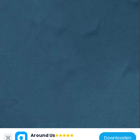
Oia
Around Us
Downloaden
Oia is een klein dorp op de kliffen van Santorini, met uitzicht op de caldera. De witte huizen met blauwe koepels staan dicht op elkaar en kijken uit over de zee. Als de zon ondergaat boven de caldera, kleurt de lucht in tinten oranje en rood, en mensen verzamelen zich op terrassen en trappen om de laatste lichtstralen van de dag te zien verdwijnen.
94.1k