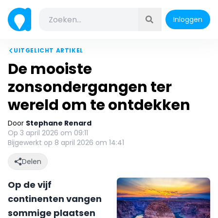
Inloggen
UITGELICHT ARTIKEL
De mooiste
zonsondergangen ter
wereld om te ontdekken
Door
Stephane Renard
Op 3 april 2026 om 09:11
Bijgewerkt op 8 april 2026 om 14:41
Delen
Op de vijf
continenten vangen
sommige plaatsen