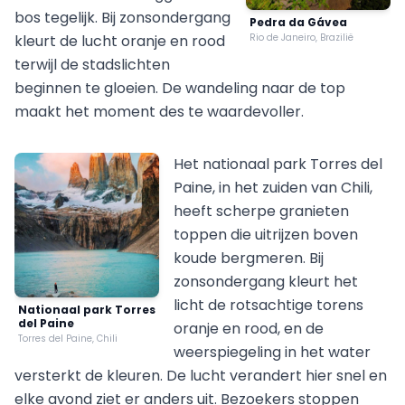
bos tegelijk. Bij zonsondergang
Pedra da Gávea
kleurt de lucht oranje en rood
Rio de Janeiro, Brazilië
terwijl de stadslichten
beginnen te gloeien. De wandeling naar de top
maakt het moment des te waardevoller.
Het nationaal park Torres del
Paine, in het zuiden van Chili,
heeft scherpe granieten
toppen die uitrijzen boven
koude bergmeren. Bij
zonsondergang kleurt het
licht de rotsachtige torens
Nationaal park Torres
del Paine
oranje en rood, en de
Torres del Paine, Chili
weerspiegeling in het water
versterkt de kleuren. De lucht verandert hier snel en
elke avond ziet er anders uit. Bezoekers stoppen