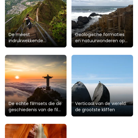
De meest
Geologische formaties
indrukwekkende
en natuurwonderen op
uitkijkpunten ter wereld
Aarde
De echte filmsets die de
Verticaal van de wereld:
geschiedenis van de film
de grootste kliffen
hebben beïnvloed