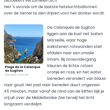
bezoekers verzamelen zich
hier 's avonds om de laatste heteluchtballonnen
over de hemel te zien drijven voor het donker wordt.
De Calanques de Sugiton
liggen aan de kust net buiten
Marseille, waar hoge
kalkstenen rotswanden steil
afdalen naar een smalle
inham. Bij zonsondergang
kleuren de lichte rotsen
Plage de la Calanque
de Sugiton
oranje en roze, en het water
Marseille, Frankrijk
beneden verandert van blauw
naar goud. Het pad naar beneden duurt ongeveer
45 minuten, maar vanaf de rand van de kliffen kijk je
vrij uit over de Middellandse Zee terwijl het licht
langzaam verdwijnt.