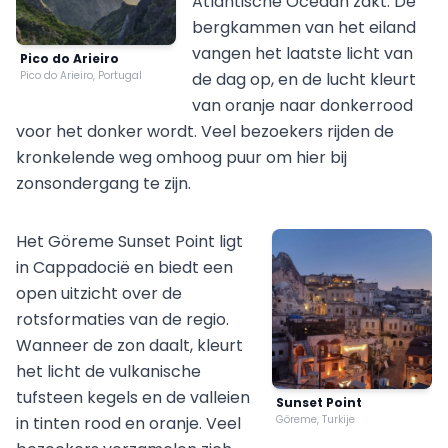
Atlantische Oceaan zakt. De
bergkammen van het eiland
vangen het laatste licht van
Pico do Arieiro
Pico do Arieiro, Portugal
de dag op, en de lucht kleurt
van oranje naar donkerrood
voor het donker wordt. Veel bezoekers rijden de
kronkelende weg omhoog puur om hier bij
zonsondergang te zijn.
Het Göreme Sunset Point ligt
in Cappadocië en biedt een
open uitzicht over de
rotsformaties van de regio.
Wanneer de zon daalt, kleurt
het licht de vulkanische
tufsteen kegels en de valleien
Sunset Point
in tinten rood en oranje. Veel
Göreme, Turkije