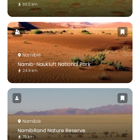
66.5 km
Namibië
Namib-Naukluft National Park
24.9 km
Namibië
NamibRand Nature Reserve
75 km