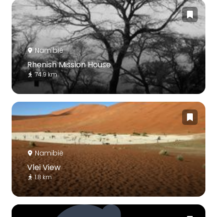
Namibië
Rhenish Mission House
74.9 km
Namibië
Vlei View
1.8 km