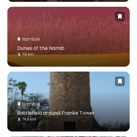
Namibië
Dunes of the Namib
7.5 km
Namibië
Battlefield around Franke Tower
74.9 km