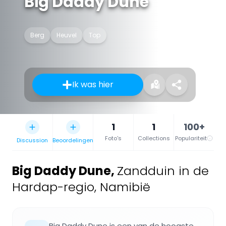
Big Daddy Dune
Berg
Heuvel
Top
Ik was hier
1
1
100+
Foto's
Collections
Populariteit
Discussion
Beoordelingen
Big Daddy Dune
,
Zandduin in de
Hardap-regio, Namibië
Big Daddy Dune is een van de hoogste