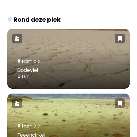
Rond deze plek
Namibië
Dodevlei
1 km
Namibië
Feeëncirkel