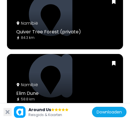
Namibië
Quiver Tree Forest (private)
84.3 km
Namibië
Elim Dune
58.8 km
Around Us
Downloaden
Reisgids & Kaarten