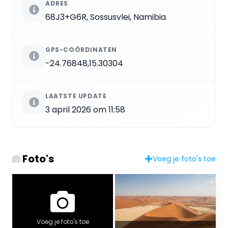
ADRES
68J3+G6R, Sossusvlei, Namibia
GPS-COÖRDINATEN
-24.76848,15.30304
LAATSTE UPDATE
3 april 2026 om 11:58
Foto's
Voeg je foto's toe
Voeg je foto's toe