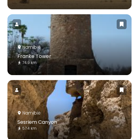
Namibië
Franke Tower
74.9 km
Namibië
Sesriem Canyon
57.4 km