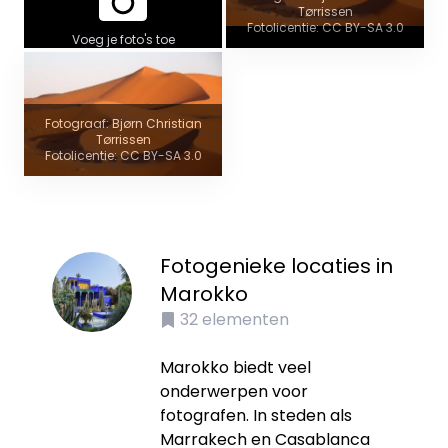
Tørrissen
Fotolicentie: CC BY-SA 3.0
Voeg je foto's toe
Fotograaf: Bjørn Christian
Tørrissen
Fotolicentie: CC BY-SA 3.0
Fotogenieke locaties in
Marokko
32
elementen
Marokko biedt veel
onderwerpen voor
fotografen. In steden als
Marrakech en Casablanca