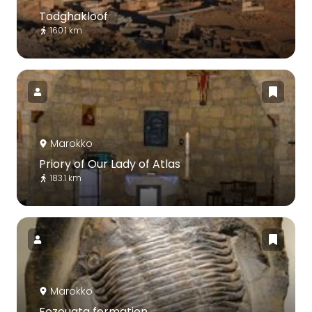
Todghakloof
160.1 km
Marokko
Priory of Our Lady of Atlas
183.1 km
Marokko
Fezouata formation