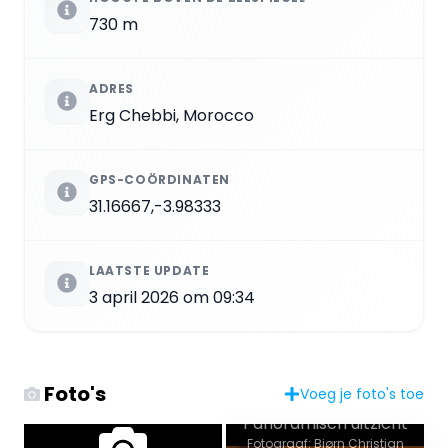
730 m
ADRES
Erg Chebbi, Morocco
GPS-COÖRDINATEN
31.16667,-3.98333
LAATSTE UPDATE
3 april 2026 om 09:34
Foto's
Voeg je foto's toe
Panoramisch uitzicht
Fotograaf: Bjørn Christian