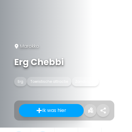
Marokko
Erg Chebbi
Erg
Toeristische attractie
Zandvlakte
Ik was hier