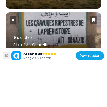
Marokko
Site of Aït Ouaazik
158.1 km
Around Us
Downloaden
Reisgids & Kaarten
Marokko
Guettioua Sandstone
227 km