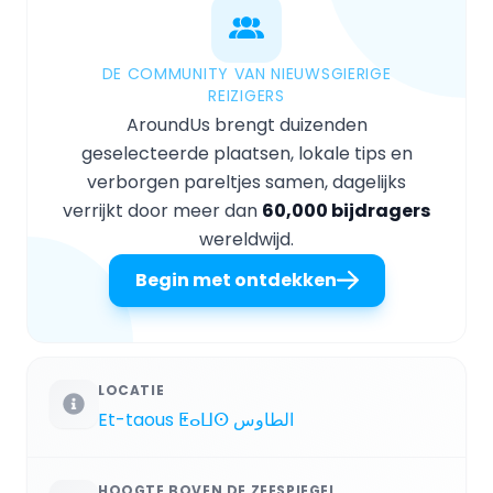
DE COMMUNITY VAN NIEUWSGIERIGE
REIZIGERS
AroundUs brengt duizenden
geselecteerde plaatsen, lokale tips en
verborgen pareltjes samen, dagelijks
verrijkt door meer dan
60,000 bijdragers
wereldwijd.
Begin met ontdekken
LOCATIE
Et-taous ⵟⴰⵡⵙ الطاوس
HOOGTE BOVEN DE ZEESPIEGEL