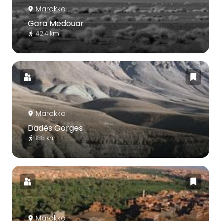
Marokko
Gara Medouar
42.4 km
Marokko
Dadès Gorges
188 km
Marokko