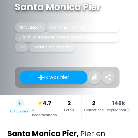
Santa Monica Pier
Attractiepark
California Point of Historical Interest
City of Santa Monica Designated Historic Landmark
Pier
Toeristische attractie
Ik was hier
4.7
2
2
146k
3
Foto's
Collections
Populariteit
Discussion
Beoordelingen
Santa Monica Pier
,
Pier en