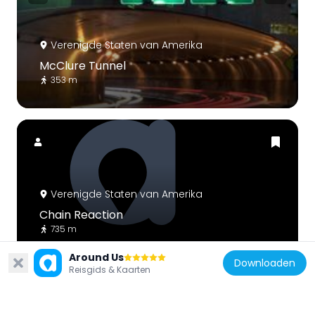
Verenigde Staten van Amerika
McClure Tunnel
353 m
Verenigde Staten van Amerika
Chain Reaction
735 m
Around Us
Downloaden
Reisgids & Kaarten