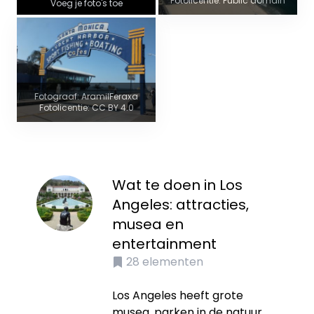
Fotolicentie: Public domain
Voeg je foto's toe
Fotograaf: AramilFeraxa
Fotolicentie: CC BY 4.0
Wat te doen in Los
Angeles: attracties,
musea en
entertainment
28
elementen
Los Angeles heeft grote
musea, parken in de natuur