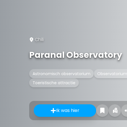
Chili
Paranal Observatory
Astronomisch observatorium
Observatoriu
Toeristische attractie
Ik was hier