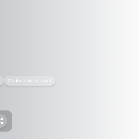
m
Onderzoeksinstituut