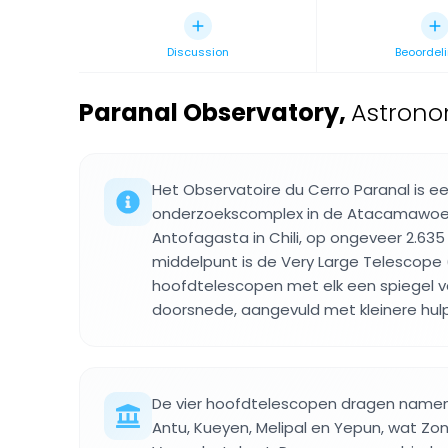
Discussion
Beoordel
Paranal Observatory
,
Astrono
Het Observatoire du Cerro Paranal is 
onderzoekscomplex in de Atacamawoesti
Antofagasta in Chili, op ongeveer 2.63
middelpunt is de Very Large Telescope (
hoofdtelescopen met elk een spiegel 
doorsnede, aangevuld met kleinere hul
De vier hoofdtelescopen dragen namen
Antu, Kueyen, Melipal en Yepun, wat Zon