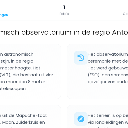
1
Foto's
Col
ingen
misch observatorium in de regio Antof
een astronomisch
Het observatorium 
jn, in de regio
ceremonie met de 
5 meter hoogte. Het
Het werd gebouwd 
VLT), die bestaat uit vier
(ESO), een samenw
van meer dan 8 meter
opvolger van oudere
ptelescopen.
 uit de Mapuche-taal:
Het terrein is op 
, Maan, Zuiderkruis en
via rondleidingen 