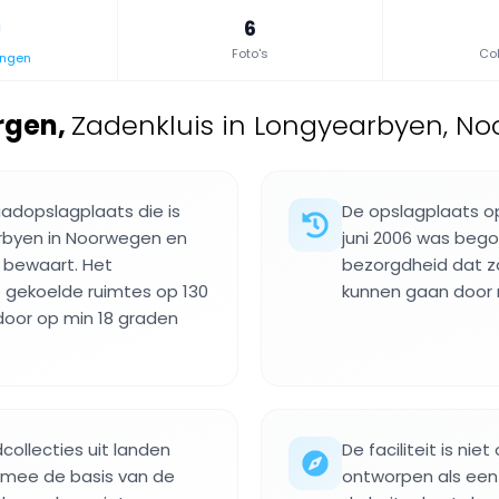
6
Foto's
Col
ingen
rgen
,
Zadenkluis in Longyearbyen, N
aadopslagplaats die is
De opslagplaats op
rbyen in Noorwegen en
juni 2006 was begon
 bewaart. Het
bezorgdheid dat z
 gekoelde ruimtes op 130
kunnen gaan door 
 door op min 18 graden
dcollecties uit landen
De faciliteit is ni
rmee de basis van de
ontworpen als een 