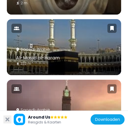
2 m
Saoedi-Arabië
Al-Masjid al-Haram
333 m
Saoedi-Arabië
Around Us
Abraj Al Bait-toren
Downloaden
Reisgids & Kaarten
404 m