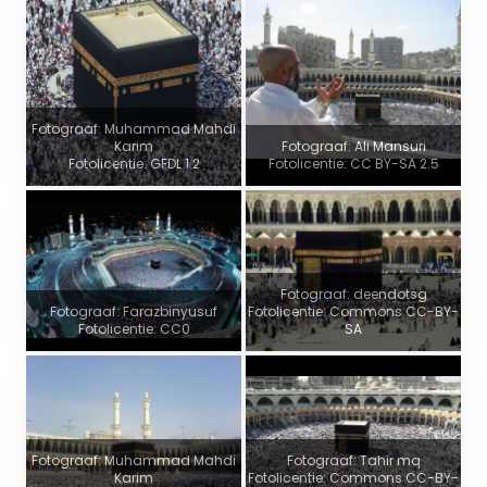
Fotograaf: Muhammad Mahdi
Karim
Fotograaf: Ali Mansuri
Fotolicentie: GFDL 1.2
Fotolicentie: CC BY-SA 2.5
Fotograaf: deendotsg
Fotograaf: Farazbinyusuf
Fotolicentie: Commons CC-BY-
Fotolicentie: CC0
SA
Fotograaf: Muhammad Mahdi
Fotograaf: Tahir mq
Karim
Fotolicentie: Commons CC-BY-