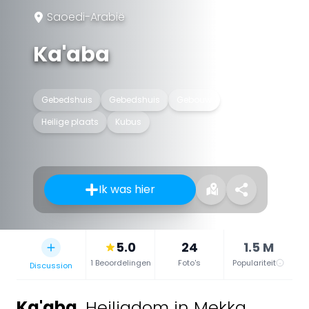
Saoedi-Arabië
Ka'aba
Gebedshuis
Gebedshuis
Gebouw
Heilige plaats
Kubus
Ik was hier
5.0
24
1.5 M
1 Beoordelingen
Foto's
Populariteit
Discussion
Ka'aba
,
Heiligdom in Mekka,