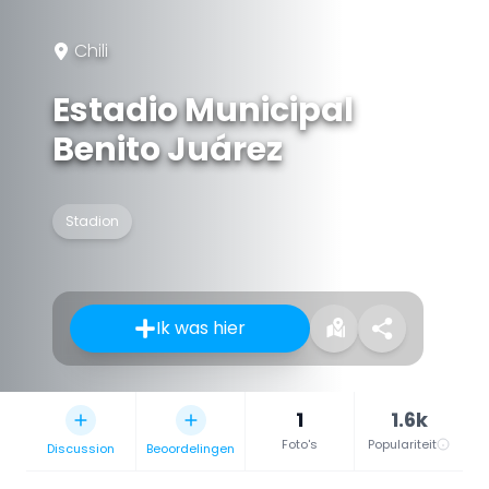
Chili
Estadio Municipal
Benito Juárez
Stadion
Ik was hier
1
1.6k
Foto's
Populariteit
Discussion
Beoordelingen