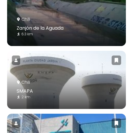
Chili
Zanjón de la Aguada
6.3 km
Chili
SMAPA
2 km