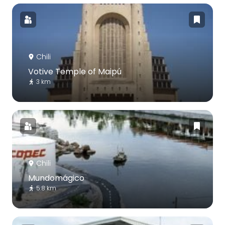
Chili
Votive Temple of Maipú
3 km
Chili
Mundomágico
5.8 km