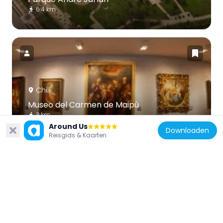
6.4 km
Chili
Museo del Carmen de Maipú
3 km
Around Us
Downloaden
Reisgids & Kaarten
Chili
Santuario Padre Hurtado
6.6 km