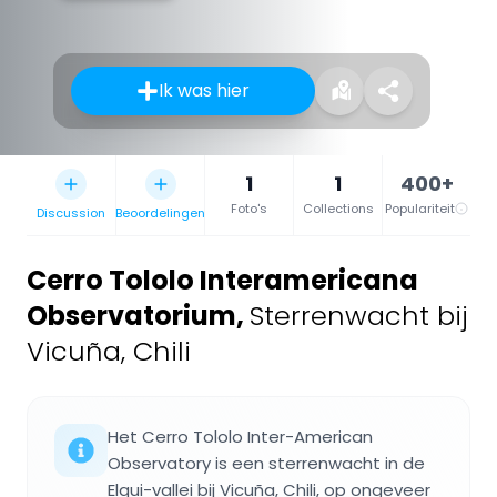
Ik was hier
1
1
400+
Foto's
Collections
Populariteit
Discussion
Beoordelingen
Cerro Tololo Interamericana
Observatorium
,
Sterrenwacht bij
Vicuña, Chili
Het Cerro Tololo Inter-American
Observatory is een sterrenwacht in de
Elqui-vallei bij Vicuña, Chili, op ongeveer