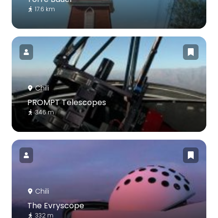
17.6 km
Chili
PROMPT Telescopes
346 m
Chili
The Evryscope
332 m