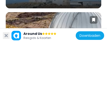
Around Us
Downloaden
Chili
Reisgids & Kaarten
SARA-CT
528 m
Chili
Museo del Recuerdo Upasol Valle de Elqui
17.4 km