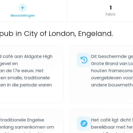
1
Foto's
Beoordelingen
 pub in City of London, Engeland.
 café aan Aldgate High
Dit beschermde ge
gevel en
Grote Brand van Lon
van de 17e eeuw. Het
houten frameconst
n smalle, traditionele
overgebleven voorb
len in die periode waren
andere bouwmeth
traditionele Engelse
Het café ligt dicht
uwenlang samenkomen om
bereikbaar met he