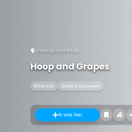
Verenigd Koninkrijk
Hoop and Grapes
Britse pub
Grade II-bouwwerk
Ik was hier