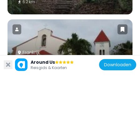
6.2 km
Frankrijk
Église Saint-Pierre-et-Saint-Paul de
Around Us
Downloaden
Reisgids & Kaarten
Deshaies
6.7 km
Frankrijk
Cascade de Bis