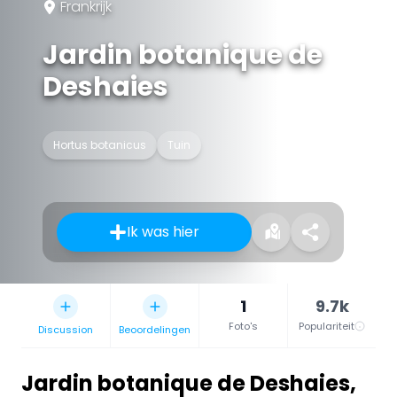
Frankrijk
Jardin botanique de
Deshaies
Hortus botanicus
Tuin
Ik was hier
1
9.7k
Foto's
Populariteit
Discussion
Beoordelingen
Jardin botanique de Deshaies
,