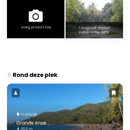
Voeg je foto's toe
Fotograaf: myself
Fotolicentie: GFDL
Rond deze plek
Frankrijk
Grande Anse
952 m