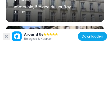
Immeuble, 5 place du Bouffay
63 m
Around Us
Downloaden
Reisgids & Kaarten
Frankrijk
Immeuble, 6 allée Brancas
247 m
Frankrijk