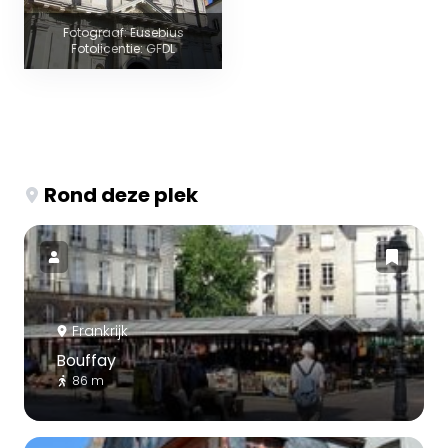
Fotograaf: Eusebius
Fotolicentie: GFDL
Rond deze plek
Frankrijk
Bouffay
86 m