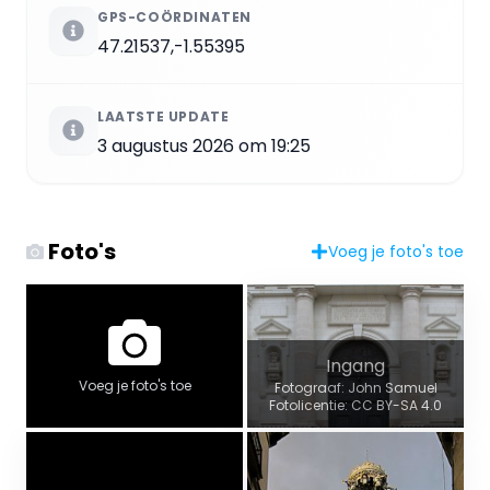
GPS-COÖRDINATEN
47.21537,-1.55395
LAATSTE UPDATE
3 augustus 2026 om 19:25
Foto's
Voeg je foto's toe
Ingang
Voeg je foto's toe
Fotograaf: John Samuel
Fotolicentie: CC BY-SA 4.0