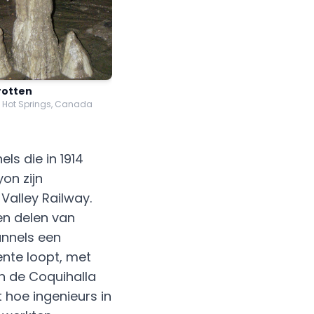
rotten
 Hot Springs, Canada
els die in 1914
on zijn
Valley Railway.
en delen van
unnels een
nte loopt, met
n de Coquihalla
 hoe ingenieurs in