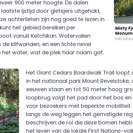
eveer 900 meter hoogte. De dalen
laatste ijstijd door gletsjers uitgehakt,
e achterlieten zijn nog goed te lezen in
 kunt het gebied bereiken per
Misty F
Monum
 boot vanuit Ketchikan. Watervallen
Ketchikan
 de klifwanden, en een lichte nevel
 het water, wat de plek haar naam gaf.
Het Giant Cedars Boardwalk Trail loopt
in het nationaal park Mount Revelstoke,
eeuwen staan en tot 50 meter hoog gro
loopbrug volgt het pad door het bos en i
voor bezoekers met beperkte mobiliteit
langs de weg leggen het gematigde reg
beschrijven de rol die deze bomen hebb
het leven van de lokale First Nations-vol