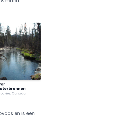
 werkten.
ver
terbronnen
Rockies, Canada
oyoos en is een