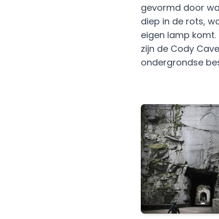
gevormd door wat
diep in de rots, wa
eigen lamp komt. I
zijn de Cody Cav
ondergrondse be