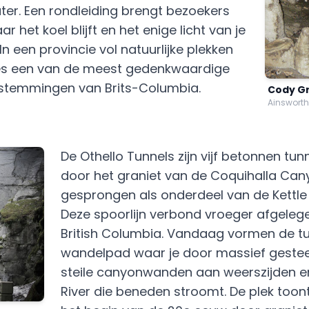
er. Een rondleiding brengt bezoekers
ar het koel blijft en het enige licht van je
n een provincie vol natuurlijke plekken
es een van de meest gedenkwaardige
stemmingen van Brits-Columbia.
Cody G
Ainsworth
De Othello Tunnels zijn vijf betonnen tunn
door het graniet van de Coquihalla Cany
gesprongen als onderdeel van de Kettle 
Deze spoorlijn verbond vroeger afgeleg
British Columbia. Vandaag vormen de t
wandelpad waar je door massief gestee
steile canyonwanden aan weerszijden e
River die beneden stroomt. De plek toont