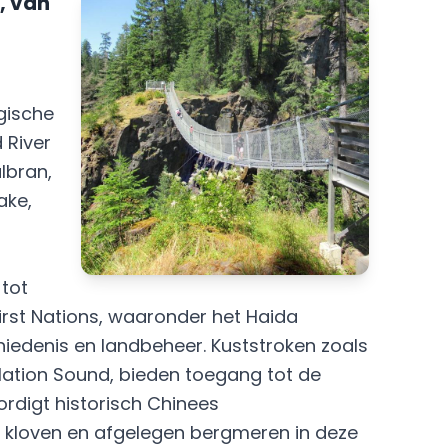
, van
ogische
 River
lbran,
ake,
 tot
First Nations, waaronder het Haida
hiedenis en landbeheer. Kuststroken zoals
tion Sound, bieden toegang tot de
rdigt historisch Chinees
kloven en afgelegen bergmeren in deze