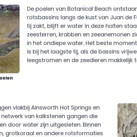
De poelen van Botanical Beach ontstaan 
rotsbassins langs de kust van Juan de 
tij zakt, blijft er water in deze holten st
zeesterren, krabben en zeeanemonen z
in het ondiepe water. Het beste momen
is bij het laagste tij, als de bassins vrijwe
leegstromen en de zeedieren makkelijk te 
oelen
gen vlakbij Ainsworth Hot Springs en
n netwerk van kalkstenen gangen die
en door water zijn uitgesleten. Binnen
en, grotkoraal en andere rotsformaties