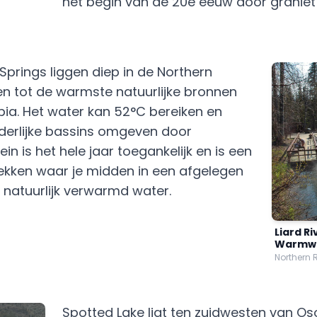
het begin van de 20e eeuw door graniet
 Springs liggen diep in de Northern
n tot de warmste natuurlijke bronnen
bia. Het water kan 52°C bereiken en
derlijke bassins omgeven door
ein is het hele jaar toegankelijk en is een
ekken waar je midden in een afgelegen
 natuurlijk verwarmd water.
Liard Ri
Warmwa
Northern 
Spotted Lake ligt ten zuidwesten van Os