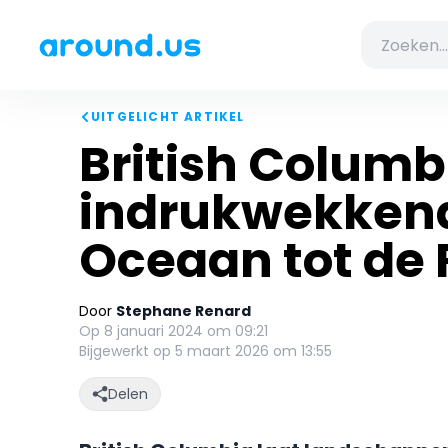
UITGELICHT ARTIKEL
British Columbi
indrukwekkend
Oceaan tot de 
Door
Stephane Renard
Op 8 januari 2024 om 09:21
Bijgewerkt op 5 maart 2026 om 13:55
Delen