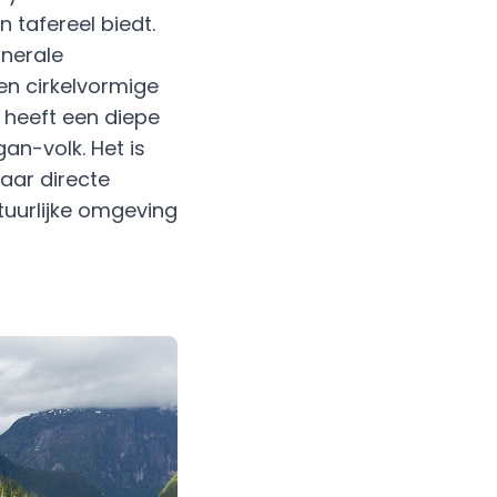
tafereel biedt.
inerale
en cirkelvormige
r heeft een diepe
an-volk. Het is
aar directe
tuurlijke omgeving