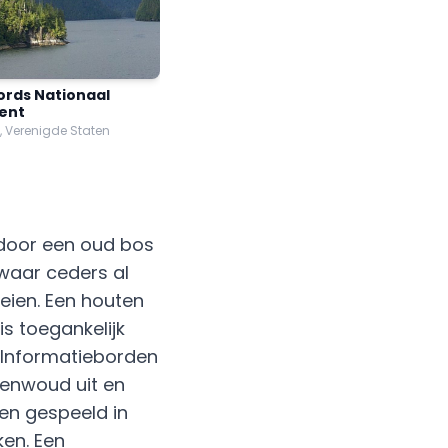
jords Nationaal
ent
, Verenigde Staten
 door een oud bos
 waar ceders al
eien. Een houten
s toegankelijk
. Informatieborden
enwoud uit en
en gespeeld in
ken. Een