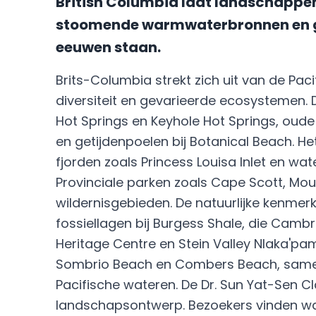
British Columbia laat landschappen z
stoomende warmwaterbronnen en gr
eeuwen staan.
Brits-Columbia strekt zich uit van de Pac
diversiteit en gevarieerde ecosystemen.
Hot Springs en Keyhole Hot Springs, oud
en getijdenpoelen bij Botanical Beach. He
fjorden zoals Princess Louisa Inlet en wa
Provinciale parken zoals Cape Scott, Mou
wildernisgebieden. De natuurlijke kenmer
fossiellagen bij Burgess Shale, die Cambr
Heritage Centre en Stein Valley Nlaka'pa
Sombrio Beach en Combers Beach, samen
Pacifische wateren. De Dr. Sun Yat-Sen 
landschapsontwerp. Bezoekers vinden w