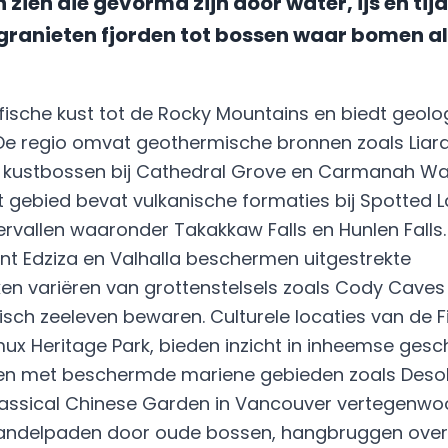
ien die gevormd zijn door water, ijs en tijd
anieten fjorden tot bossen waar bomen al
ifische kust tot de Rocky Mountains en biedt geol
 De regio omvat geothermische bronnen zoals Liard
e kustbossen bij Cathedral Grove en Carmanah Wa
t gebied bevat vulkanische formaties bij Spotted L
tervallen waaronder Takakkaw Falls en Hunlen Falls.
nt Edziza en Valhalla beschermen uitgestrekte
ken variëren van grottenstelsels zoals Cody Caves
isch zeeleven bewaren. Culturele locaties van de 
mux Heritage Park, bieden inzicht in inheemse gesc
 met beschermde mariene gebieden zoals Desola
Classical Chinese Garden in Vancouver vertegenwoo
andelpaden door oude bossen, hangbruggen over 