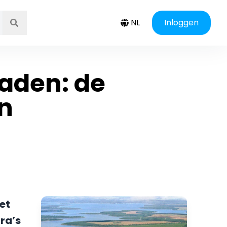
NL
Inloggen
aden: de
jn
et
ra’s