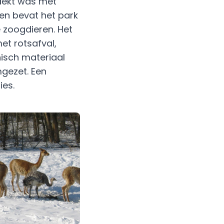
edekt was met
en bevat het park
e zoogdieren. Het
et rotsafval,
isch materiaal
mgezet. Een
ies.