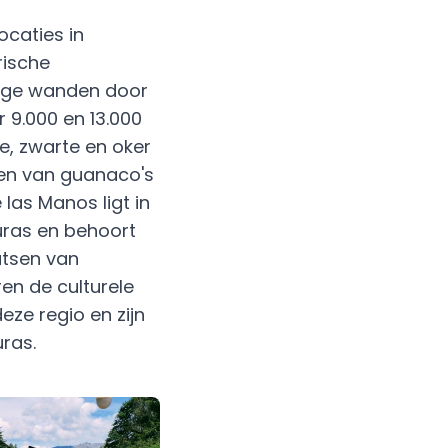
ocaties in
rische
tige wanden door
 9.000 en 13.000
e, zwarte en oker
en van guanaco's
las Manos ligt in
uras en behoort
atsen van
en de culturele
eze regio en zijn
ras.