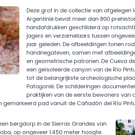
Deze grot in de collectie van afgelegen l
Argentinië bevat meer dan 800 prehisto
handafdrukken geschilderd op rotsach
jagers en verzamelaars tussen ongeveer
jaar geleden. De afbeeldingen tonen rod
handnegateven, samen met afbeelding
en geometrische patronen. De Cueva de 
een geïsoleerde canyon van de Río Pint
tot de belangrijkste archeologische pla
Patagonië. De schilderingen documenter
praktijken van de eerste bewoners van d
n gemarkeerd pad vanuit de Cañadón del Río Pintu
een bergdorp in de Sierras Grandes van
doba, op ongeveer 1.450 meter hoogte.