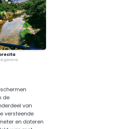
brecita
Argentinië
beschermen
p de
nderdeel van
De versteende
 meter en dateren