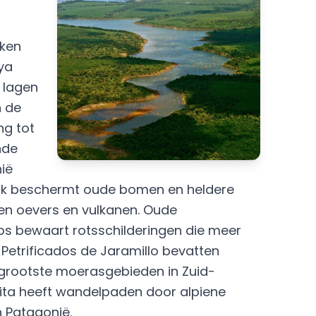
kken
ya
 lagen
n de
ng tot
nde
ië
park beschermt oude bomen en heldere
ten oevers en vulkanen. Oude
os bewaart rotsschilderingen die meer
Petrificados de Jaramillo bevatten
 grootste moerasgebieden in Zuid-
ta heeft wandelpaden door alpiene
 Patagonië.