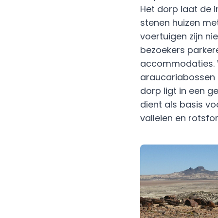
Het dorp laat de i
stenen huizen me
voertuigen zijn n
bezoekers parker
accommodaties. 
araucariabossen n
dorp ligt in een g
dient als basis v
valleien en rotsfo