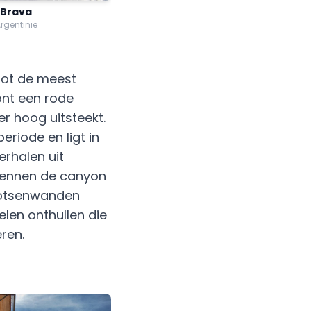
 Brava
Argentinië
tot de meest
ont een rode
r hoog uitsteekt.
eriode en ligt in
rhalen uit
rkennen de canyon
 rotsenwanden
elen onthullen die
ren.