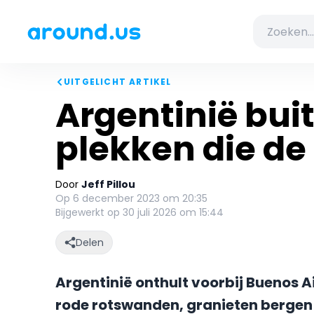
UITGELICHT ARTIKEL
Argentinië bui
plekken die de 
Door
Jeff Pillou
Op 6 december 2023 om 20:35
Bijgewerkt op 30 juli 2026 om 15:44
Delen
Argentinië onthult voorbij Buenos A
rode rotswanden, granieten berge