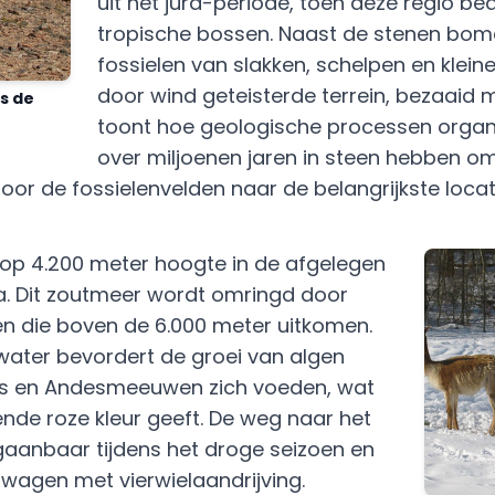
uit het jura-periode, toen deze regio b
tropische bossen. Naast de stenen bom
fossielen van slakken, schelpen en klein
door wind geteisterde terrein, bezaaid m
s de
toont hoe geologische processen organ
over miljoenen jaren in steen hebben o
oor de fossielenvelden naar de belangrijkste locat
 op 4.200 meter hoogte in de afgelegen
a. Dit zoutmeer wordt omringd door
n die boven de 6.000 meter uitkomen.
 water bevordert de groei van algen
s en Andesmeeuwen zich voeden, wat
de roze kleur geeft. De weg naar het
gaanbaar tijdens het droge seizoen en
inwagen met vierwielaandrijving.