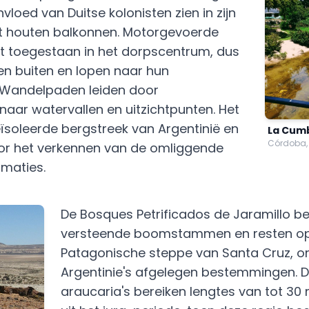
nvloed van Duitse kolonisten zien in zijn
t houten balkonnen. Motorgevoerde
iet toegestaan in het dorpscentrum, dus
en buiten en lopen naar hun
Wandelpaden leiden door
aar watervallen en uitzichtpunten. Het
eïsoleerde bergstreek van Argentinië en
La Cum
Córdoba, 
oor het verkennen van de omliggende
rmaties.
De Bosques Petrificados de Jaramillo 
versteende boomstammen en resten o
Patagonische steppe van Santa Cruz, o
Argentinie's afgelegen bestemmingen. 
araucaria's bereiken lengtes van tot 30