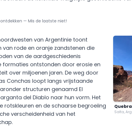
ontdekken — Mis de laatste niet!
 noordwesten van Argentinie toont
n van rode en oranje zandstenen die
rioden van de aardgeschiedenis
 formaties ontstonden door erosie en
teit over miljoenen jaren. De weg door
as Conchas loopt langs vrijstaande
aaronder structuren genaamd El
Garganta del Diablo naar hun vorm. Het
e rotskleuren en de schaarse begroeiing
Quebra
Salta, Arg
sche verscheidenheid van het
chap.