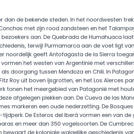
er dan de bekende steden. In het noordwesten tre
 Conchas met zijn rood zandsteen en het Talampa
ven bezoekers aan. De Quebrada de Humahuaca laat
chiedenis, terwijl Purmamarca aan de voet ligt va
der noordelijk geeft Antofagasta de la Sierra toega
vormen het westen van Argentinië met verschille
 als doorgang tussen Mendoza en Chili. In Patagon
tz Roy uit boven ijsgrotten, en het Los Alerces 
 park tonen het meergebied van Patagonië met hou
 deze afgelegen plekken aan. De Cueva de las Man
ilmes markeren een oude nederzetting. De Bosques 
-tijdperk. De Esteros del Iberá vormen een van de
baras en meer dan 350 vogelsoorten. De Cumbreci
 bewaart de koloniale walgelijke geschiedenis van