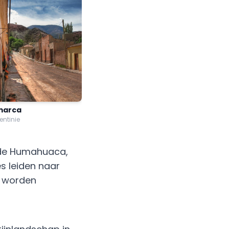
marca
entinie
 de Humahuaca,
s leiden naar
s worden