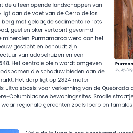
ont de uiteenlopende landschappen van
p ligt aan de voet van de Cerro de los
n berg met gelaagde sedimentaire rots
ood, geel en oker vertoont gevormd
de mineralen. Purmamarca werd aan het
eeuw gesticht en behoudt zijn
itectuur van adobehuizen en een
 1648. Het centrale plein wordt omgeven
Purma
Jujuy, Arg
oodsbomen die schaduw bieden aan de
rkt. Het dorp ligt op 2324 meter
als uitvalsbasis voor verkenning van de Quebrada
re-Columbiaanse bewoningssites. Smalle straatje
s waar regionale gerechten zoals locro en tamale