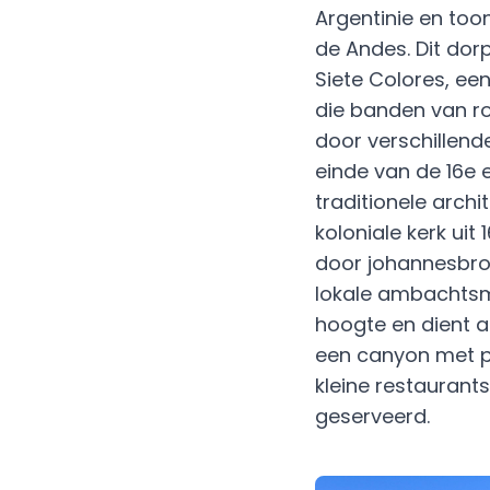
Argentinie en to
de Andes. Dit dor
Siete Colores, ee
die banden van r
door verschillen
einde van de 16e 
traditionele arch
koloniale kerk uit
door johannesbr
lokale ambachtsma
hoogte en dient 
een canyon met p
kleine restaurant
geserveerd.