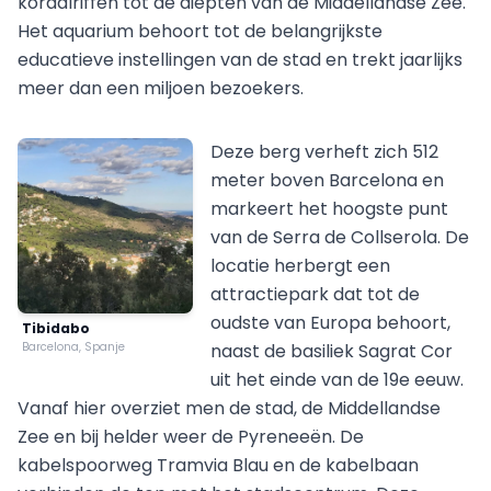
koraalriffen tot de diepten van de Middellandse Zee.
Het aquarium behoort tot de belangrijkste
educatieve instellingen van de stad en trekt jaarlijks
meer dan een miljoen bezoekers.
Deze berg verheft zich 512
meter boven Barcelona en
markeert het hoogste punt
van de Serra de Collserola. De
locatie herbergt een
attractiepark dat tot de
oudste van Europa behoort,
Tibidabo
Barcelona, Spanje
naast de basiliek Sagrat Cor
uit het einde van de 19e eeuw.
Vanaf hier overziet men de stad, de Middellandse
Zee en bij helder weer de Pyreneeën. De
kabelspoorweg Tramvia Blau en de kabelbaan