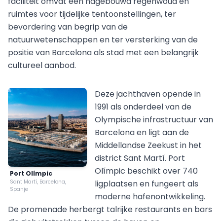
faciliteit omvat een nagebouwd regenwoud en
ruimtes voor tijdelijke tentoonstellingen, ter
bevordering van begrip van de
natuurwetenschappen en ter versterking van de
positie van Barcelona als stad met een belangrijk
cultureel aanbod.
Deze jachthaven opende in
1991 als onderdeel van de
Olympische infrastructuur van
Barcelona en ligt aan de
Middellandse Zeekust in het
district Sant Martí. Port
Olímpic beschikt over 740
Port Olímpic
Sant Martí, Barcelona,
ligplaatsen en fungeert als
Spanje
moderne hafenontwikkeling.
De promenade herbergt talrijke restaurants en bars