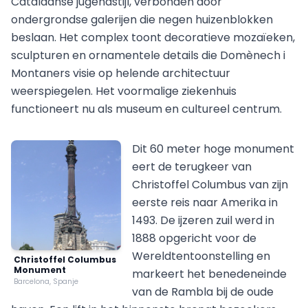
Catalaanse jugendstijl, verbonden door
ondergrondse galerijen die negen huizenblokken
beslaan. Het complex toont decoratieve mozaïeken,
sculpturen en ornamentele details die Domènech i
Montaners visie op helende architectuur
weerspiegelen. Het voormalige ziekenhuis
functioneert nu als museum en cultureel centrum.
Dit 60 meter hoge monument
eert de terugkeer van
Christoffel Columbus van zijn
eerste reis naar Amerika in
1493. De ijzeren zuil werd in
1888 opgericht voor de
Wereldtentoonstelling en
Christoffel Columbus
Monument
markeert het benedeneinde
Barcelona, Spanje
van de Rambla bij de oude