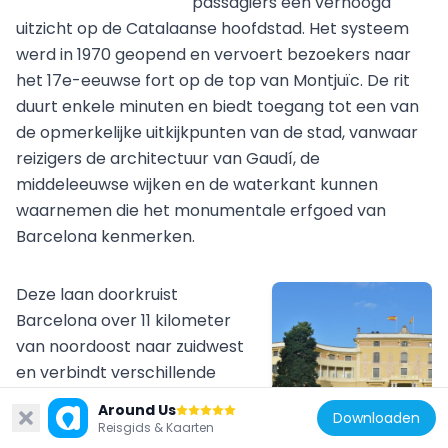
passagiers een verhoogd
uitzicht op de Catalaanse hoofdstad. Het systeem
werd in 1970 geopend en vervoert bezoekers naar
het 17e-eeuwse fort op de top van Montjuïc. De rit
duurt enkele minuten en biedt toegang tot een van
de opmerkelijke uitkijkpunten van de stad, vanwaar
reizigers de architectuur van Gaudí, de
middeleeuwse wijken en de waterkant kunnen
waarnemen die het monumentale erfgoed van
Barcelona kenmerken.
Deze laan doorkruist
Barcelona over 11 kilometer
van noordoost naar zuidwest
en verbindt verschillende
wijken van de Catalaanse
Parc Güell
Around Us
Downloaden
hoofdstad. De straat loopt
Dit openbare park in de wijk Gràcia vertegenwoordigt een van de belangrijkste werken van Antoni Gaudí in Barcelona. Ontworpen tussen 1900 en 1914 als tuinstadproject, toont Parc Güell de kenmerkende stijl van de Catalaanse architect door gebogen structuren, kleurrijke keramische mozaïeken en organische bouwvormen. De met trencadístechniek versierde banken op het hoofdterras bieden weids uitzicht over de stad. Stenen zuilengangen en de twee portierswoningen bij de ingang tonen Gaudís integratie van natuur en architectuur. Het park beslaat 17 hectare op de hellingen van de Carmelheuvel en werd in 1984 uitgeroepen tot UNESCO-werelderfgoed.
264k
Reisgids & Kaarten