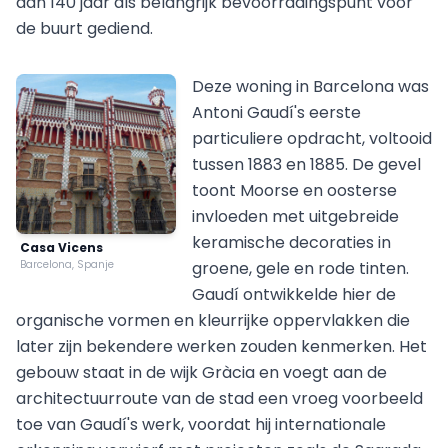
dan 140 jaar als belangrijk bevoorradingspunt voor
de buurt gediend.
Deze woning in Barcelona was
Antoni Gaudí's eerste
particuliere opdracht, voltooid
tussen 1883 en 1885. De gevel
toont Moorse en oosterse
invloeden met uitgebreide
keramische decoraties in
Casa Vicens
Barcelona, Spanje
groene, gele en rode tinten.
Gaudí ontwikkelde hier de
organische vormen en kleurrijke oppervlakken die
later zijn bekendere werken zouden kenmerken. Het
gebouw staat in de wijk Gràcia en voegt aan de
architectuurroute van de stad een vroeg voorbeeld
toe van Gaudí's werk, voordat hij internationale