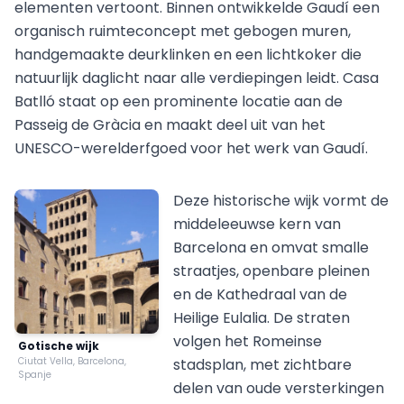
elementen vertoont. Binnen ontwikkelde Gaudí een
organisch ruimteconcept met gebogen muren,
handgemaakte deurklinken en een lichtkoker die
natuurlijk daglicht naar alle verdiepingen leidt. Casa
Batlló staat op een prominente locatie aan de
Passeig de Gràcia en maakt deel uit van het
UNESCO-werelderfgoed voor het werk van Gaudí.
Deze historische wijk vormt de
middeleeuwse kern van
Barcelona en omvat smalle
straatjes, openbare pleinen
en de Kathedraal van de
Heilige Eulalia. De straten
volgen het Romeinse
Gotische wijk
Ciutat Vella, Barcelona,
stadsplan, met zichtbare
Spanje
delen van oude versterkingen