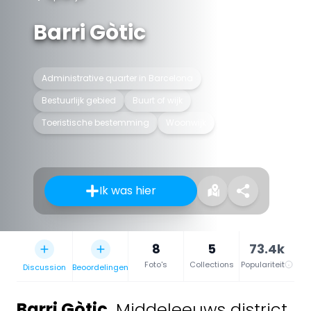
Barri Gòtic
Administrative quarter in Barcelona
Bestuurlijk gebied
Buurt of wijk
Toeristische bestemming
Woonwijk
Ik was hier
8
5
73.4k
Foto's
Collections
Populariteit
Discussion
Beoordelingen
Barri Gòtic
,
Middeleeuws district