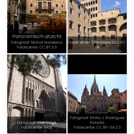
Panoramisch uitzicht
Fotograaf: Michal Huniewicz
Fotolicentie: Commons CC-BY-
Fotolicentie: CC BY 3.0
SA
Fotograaf: Emilio J. Rodríguez
Fotograaf: User:SergiL
Posada
Fotolicentie: GFDL
Fotolicentie: CC BY-SA 2.0