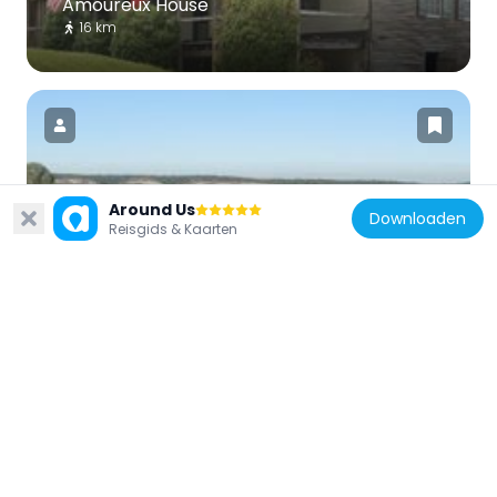
Amoureux House
16 km
Verenigde Staten van Amerika
Around Us
Downloaden
Reisgids & Kaarten
Kolmer Site
2.2 km
Verenigde Staten van Amerika
Creole House