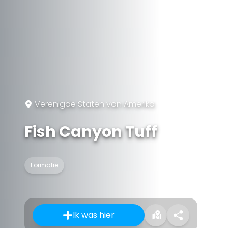
Verenigde Staten van Amerika
Fish Canyon Tuff
Formatie
Ik was hier