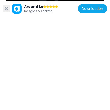
10.5 km
Around Us
Downloaden
Reisgids & Kaarten
Verenigde Staten van Amerika
Kid Gulch
6.6 km
Verenigde Staten van Amerika
Rio Grande Palisades
20.1 km