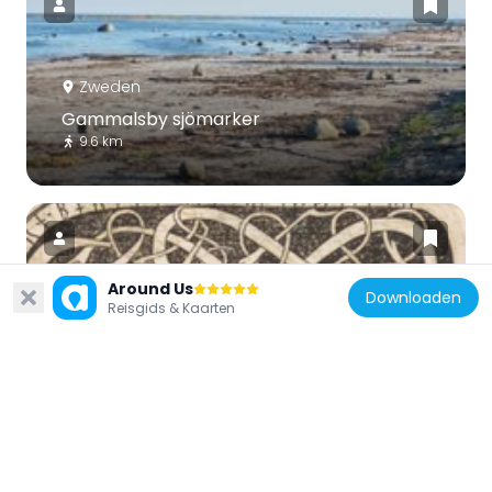
Zweden
Gammalsby sjömarker
9.6 km
Around Us
Downloaden
Reisgids & Kaarten
Zweden
Ölands runinskrifter 19
10.6 km