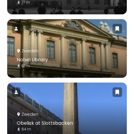
77 m
Zweden
Nobel Library
61 m
Zweden
Obelisk at Slottsbacken
64 m