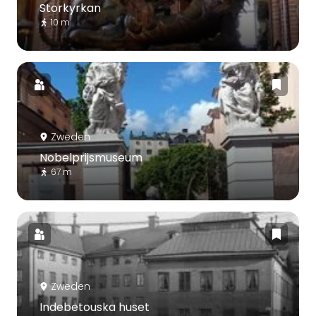
Storkyrkan
10 m
Zweden
Nobelprijsmuseum
67 m
Zweden
Indebetouska huset