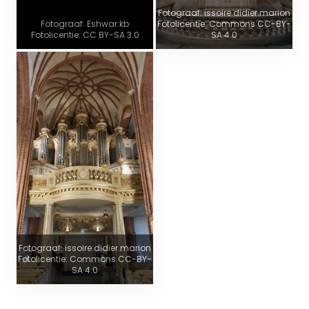
Fotograaf: issoire.didier.marion
Fotograaf: Eshwar.kb
Fotolicentie: Commons CC-BY-
Fotolicentie: CC BY-SA 3.0
SA 4.0
Fotograaf: issoire.didier.marion
Fotolicentie: Commons CC-BY-
SA 4.0