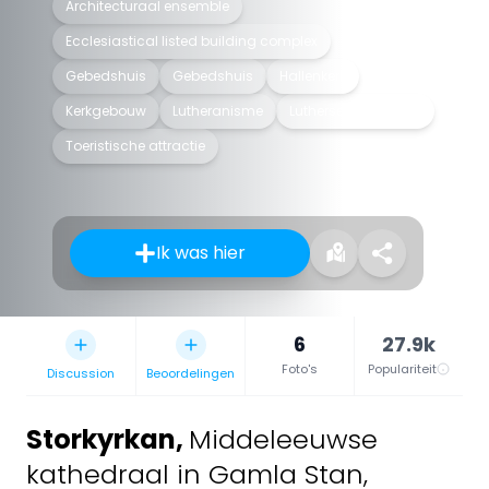
Architecturaal ensemble
Ecclesiastical listed building complex
Gebedshuis
Gebedshuis
Hallenkerk
Kerkgebouw
Lutheranisme
Lutherse kathedraal
Toeristische attractie
Ik was hier
6
27.9k
Foto's
Populariteit
Discussion
Beoordelingen
Storkyrkan
,
Middeleeuwse
kathedraal in Gamla Stan,