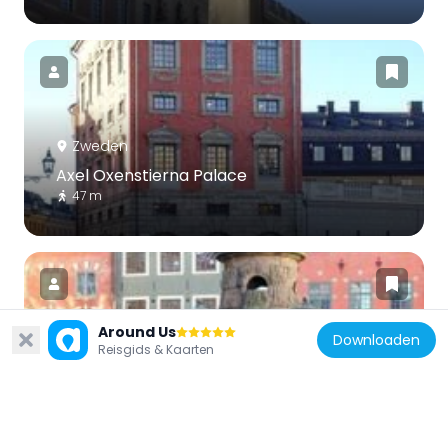
Zweden
Axel Oxenstierna Palace
47 m
Around Us
Downloaden
Reisgids & Kaarten
Zweden
Stortorgsbrunnen
93 m