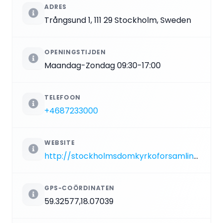
ADRES
Trångsund 1, 111 29 Stockholm, Sweden
OPENINGSTIJDEN
Maandag-Zondag 09:30-17:00
TELEFOON
+4687233000
WEBSITE
http://stockholmsdomkyrkoforsamling.se/page.php?p=481
GPS-COÖRDINATEN
59.32577,18.07039