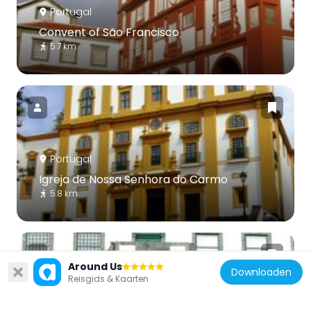
Portugal
Convent of São Francisco
5.7 km
Portugal
Igreja de Nossa Senhora do Carmo
5.8 km
Around Us
Downloaden
Reisgids & Kaarten
Portugal