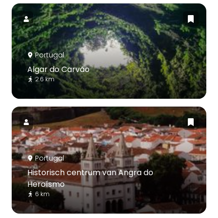
Portugal
Algar do Carvão
2.6 km
Portugal
Historisch centrum van Angra do
Heroísmo
6 km