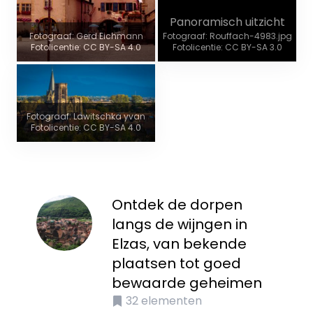
Panoramisch uitzicht
Fotograaf: Gerd Eichmann
Fotograaf: Rouffach-4983.jpg
Fotolicentie: CC BY-SA 4.0
Fotolicentie: CC BY-SA 3.0
Fotograaf: Lawitschka yvan
Fotolicentie: CC BY-SA 4.0
Ontdek de dorpen
langs de wijngen in
Elzas, van bekende
plaatsen tot goed
bewaarde geheimen
32
elementen