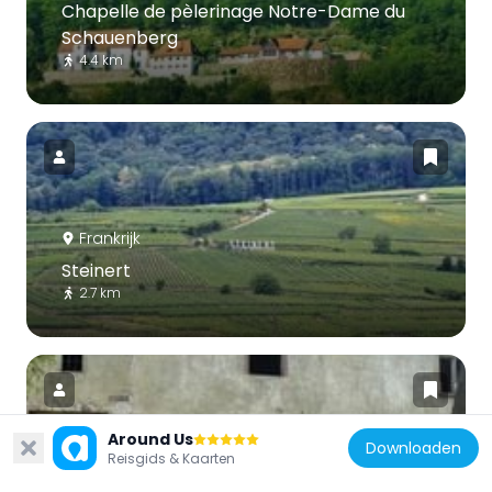
Chapelle de pèlerinage Notre-Dame du
Schauenberg
4.4 km
Frankrijk
Steinert
2.7 km
Around Us
Downloaden
Reisgids & Kaarten
Frankrijk