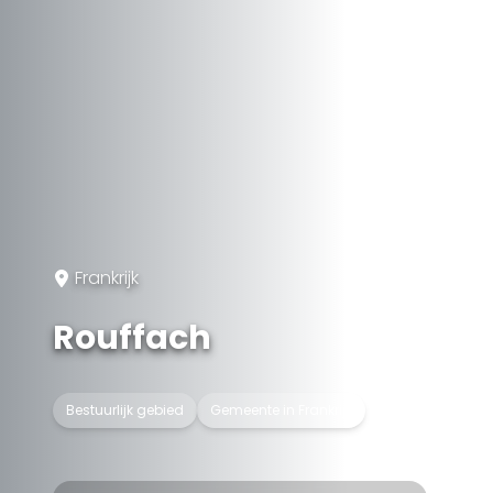
Frankrijk
Rouffach
Bestuurlijk gebied
Gemeente in Frankrijk