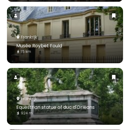
Frankrijk
Musée Roybet Fould
1.5 km
Frankrijk
Equestrian statue of duc d'Orléans
924 m