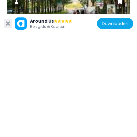
Around Us
Downloaden
Frankrijk
Reisgids & Kaarten
Quai Charles-Pasqua
915 m
Frankrijk
Railway bridge of Asnières-sur-Seine
1.1 km