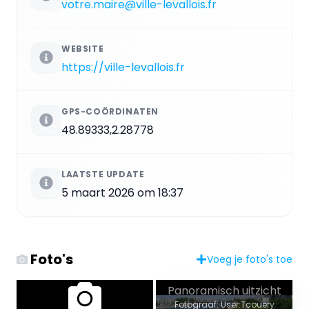
votre.maire@ville-levallois.fr
WEBSITE
https://ville-levallois.fr
GPS-COÖRDINATEN
48.89333,2.28778
LAATSTE UPDATE
5 maart 2026 om 18:37
Foto's
Voeg je foto's toe
Panoramisch uitzicht
Fotograaf: User:Tcouery