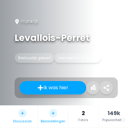
Frankrijk
Levallois-Perret
Bestuurlijk gebied
Gemeente in Frankrijk
Ik was hier
2
149k
Foto's
Populariteit
Discussion
Beoordelingen