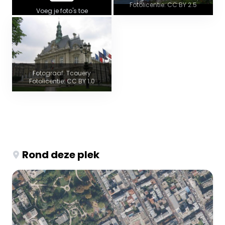
Fotolicentie: CC BY 2.5
Voeg je foto's toe
Fotograaf: Tcouery
Fotolicentie: CC BY 1.0
Rond deze plek