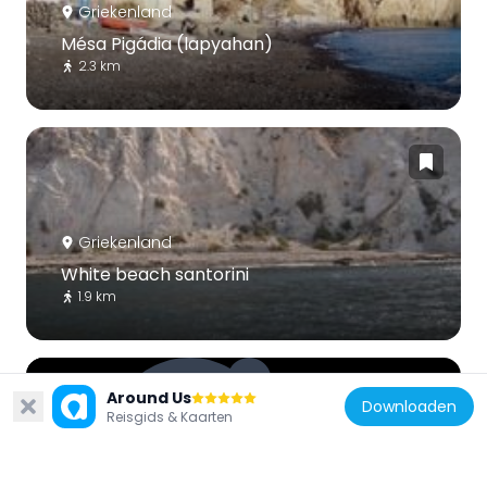
Griekenland
Mésa Pigádia (lapyahan)
2.3 km
Griekenland
White beach santorini
1.9 km
Around Us
Downloaden
Reisgids & Kaarten
Griekenland