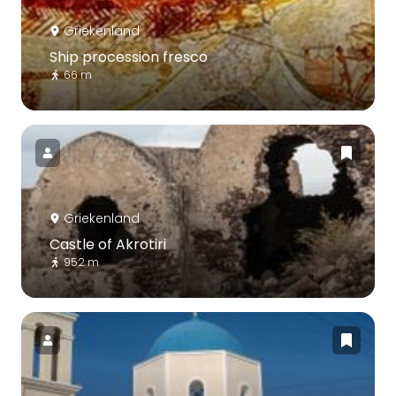
Griekenland
Ship procession fresco
66 m
Griekenland
Castle of Akrotiri
952 m