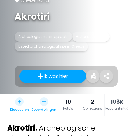
Griekenland
Akrotiri
Archeologische vindplaats
Historische stad
Listed archaeological site in Greece
Ik was hier
10
2
108k
Foto's
Collections
Populariteit
Discussion
Beoordelingen
Akrotiri
,
Archeologische