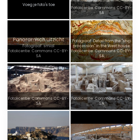
Voeg je foto's toe
Fotolicentie: Commons CC-BY-
SA
Panoramisch uitzicht
Fotograaf: Detail from the "ship
Fotograaf: smial
procession" in the West House.
Fotolicentie: Commons CC-BY-
Fotolicentie: Commons CC-BY-
SA
SA
Fotolicentie: Commons CC-BY-
Fotolicentie: Commons CC-BY-
SA
SA