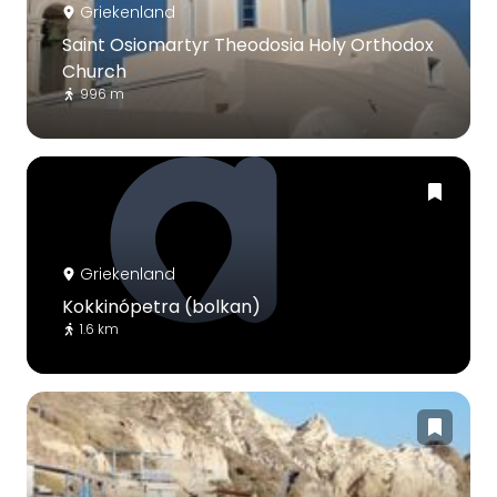
Griekenland
Saint Osiomartyr Theodosia Holy Orthodox
Church
996 m
Griekenland
Kokkinópetra (bolkan)
1.6 km