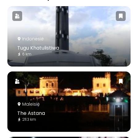
Indonesië
Tugu Khatulistiwa
6 km
Maleisië
The Astana
211.3 km