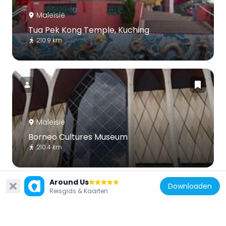
Maleisië
Tua Pek Kong Temple, Kuching
210.9 km
Maleisië
Borneo Cultures Museum
210.4 km
Around Us
Downloaden
Reisgids & Kaarten