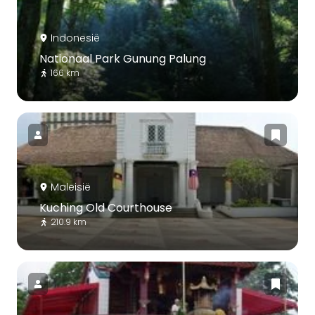
Indonesië
Nationaal Park Gunung Palung
166 km
Maleisië
Kuching Old Courthouse
210.9 km