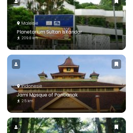
Maleisië
Planetarium Sultan Iskandar
209.8 km
Indonesië
Jami Mosque of Pontianak
2.5 km