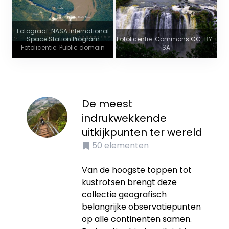
Fotograaf: NASA International
Space Station Program
Fotolicentie: Commons CC-BY-
Fotolicentie: Public domain
SA
De meest
indrukwekkende
uitkijkpunten ter wereld
50
elementen
Van de hoogste toppen tot
kustrotsen brengt deze
collectie geografisch
belangrijke observatiepunten
op alle continenten samen.