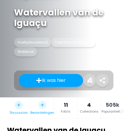
Watervallen van de
Iguaçu
Hoefijzerwaterval
Toeristische attractie
Waterval
Ik was hier
11
4
505k
Foto's
Collections
Populariteit
Discussion
Beoordelingen
Watervallen van de Iguaçu
,