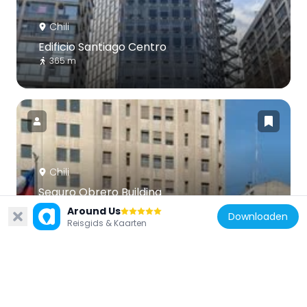
Chili
Edificio Santiago Centro
365 m
Chili
Seguro Obrero Building
27 m
Around Us
Downloaden
Reisgids & Kaarten