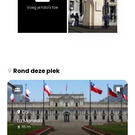
Voeg je foto's toe
Rond deze plek
Chili
La Moneda
115 m