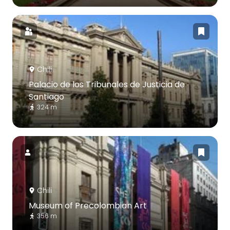
Chili
Palacio de los Tribunales de Justicia de
Santiago
324 m
Chili
Museum of Precolombian Art
356 m