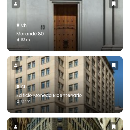
Chili
Morandé 80
83 m
Chili
Edificio Moneda Bicentenario
127 m