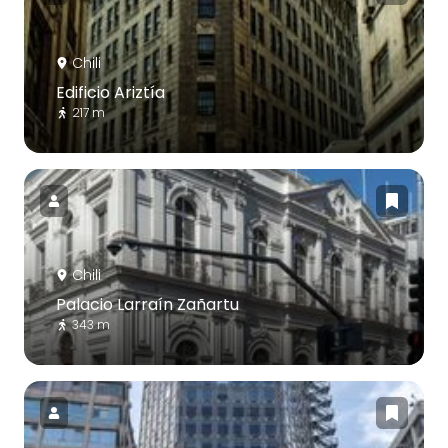
Chili
Edificio Ariztía
217 m
Chili
Palacio Larraín Zañartu
343 m