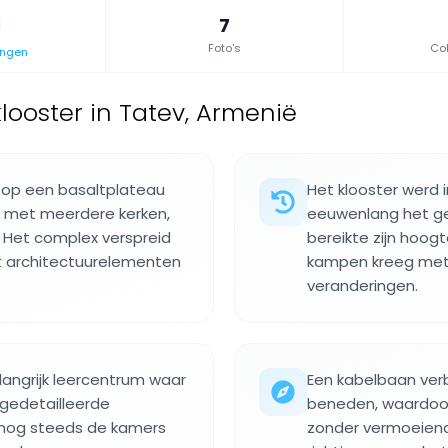
7
Foto's
Col
ingen
ooster in Tatev, Armenië
 op een basaltplateau
Het klooster werd 
n, met meerdere kerken,
eeuwenlang het gee
Het complex verspreid
bereikte zijn hoog
nt architectuurelementen
kampen kreeg met 
veranderingen.
langrijk leercentrum waar
Een kabelbaan verb
gedetailleerde
beneden, waardoor 
n nog steeds de kamers
zonder vermoeiend