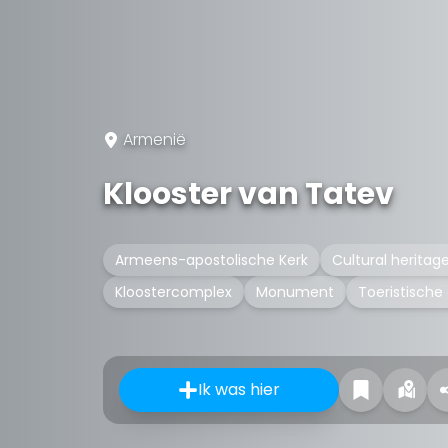
Armenië
Klooster van Tatev
Armeens-apostolische Kerk
Cultural herita
Kloostercomplex
Monument
Toeristische 
Ik was hier