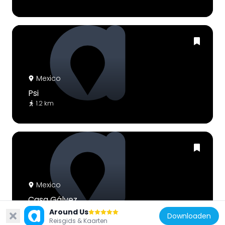
Mexico
Psi
1.2 km
Mexico
Casa Gálvez
410 m
Around Us
Downloaden
Reisgids & Kaarten