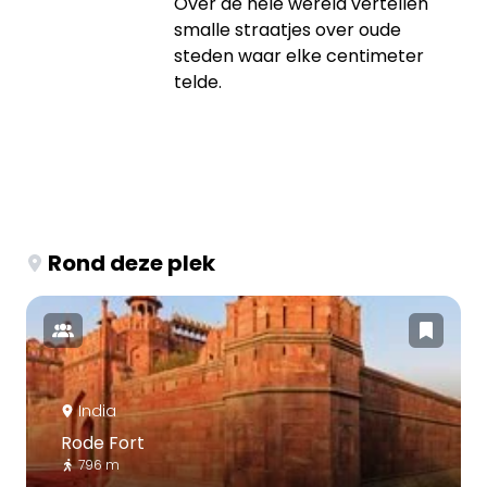
Over de hele wereld vertellen
smalle straatjes over oude
steden waar elke centimeter
telde.
Rond deze plek
India
Rode Fort
796 m