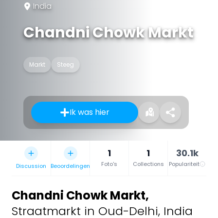
India
Chandni Chowk Markt
Markt
Steeg
Ik was hier
1
1
30.1k
Foto's
Collections
Populariteit
Discussion
Beoordelingen
Chandni Chowk Markt
,
Straatmarkt in Oud-Delhi, India