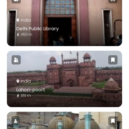
India
Delhi Public Library
450 m
India
Lahori-poort
619 m