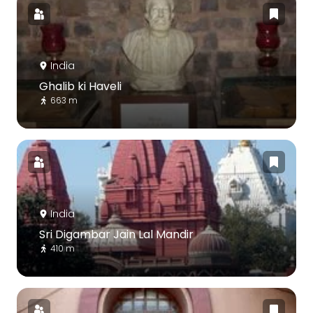
India
Ghalib ki Haveli
663 m
India
Sri Digambar Jain Lal Mandir
410 m