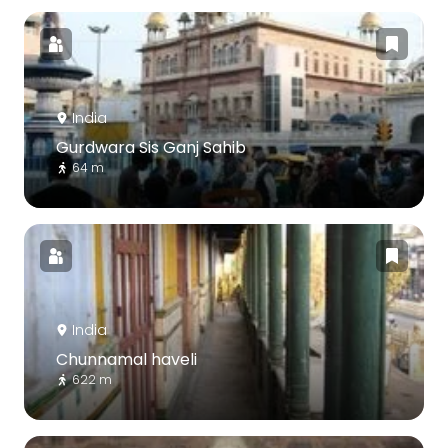
India
Gurdwara Sis Ganj Sahib
64 m
India
Chunnamal haveli
622 m