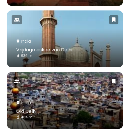
India
Vrijdagmoskee van Delhi
636 m
India
Old Delhi
464 m