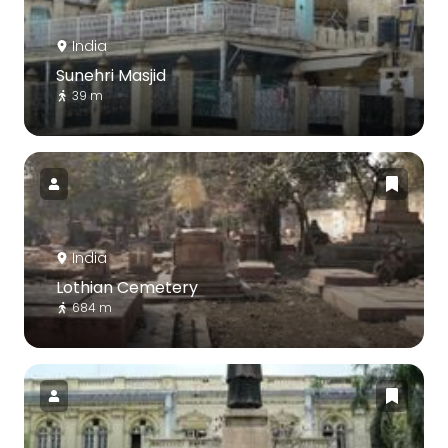
India
Sunehri Masjid
39 m
India
Lothian Cemetery
684 m