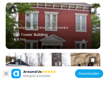
Verenigde Staten van Amerika
Bell Tower Building
9.7 km
Around Us
Downloaden
Reisgids & Kaarten
Verenigde Staten van Amerika
Mount Savage Historic District
2 km