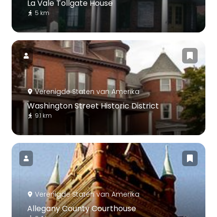
La Vale Tollgate House
5 km
Verenigde Staten van Amerika
Washington Street Historic District
9.1 km
Verenigde Staten van Amerika
Allegany County Courthouse