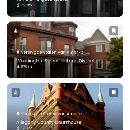
7.9 km
Verenigde Staten van Amerika
Washington Street Historic District
879 m
Verenigde Staten van Amerika
Allegany County Courthouse
540 m