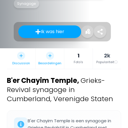
Synagoge
Ik was hier
1
2k
Foto's
Populariteit
Discussion
Beoordelingen
B'er Chayim Temple
,
Grieks-
Revival synagoge in
Cumberland, Verenigde Staten
B'er Chayim Temple is een synagoge in
Griekse Revijalstijl in Cumberland met