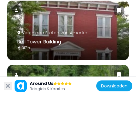
Verenigde Staten van Amerika
Bell Tower Building
317 m
Around Us
Downloaden
Reisgids & Kaarten
Verenigde Staten van Amerika
Folck's Mill
4.1 km