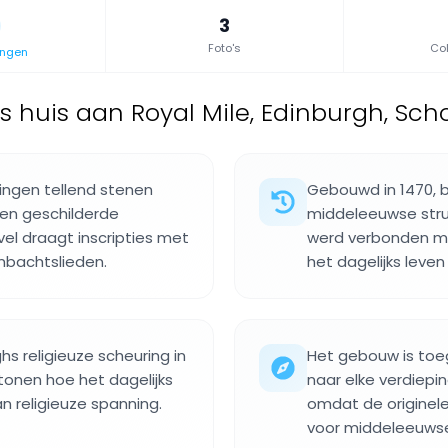
3
Foto's
Col
ingen
 huis aan Royal Mile, Edinburgh, Sch
pingen tellend stenen
Gebouwd in 1470, 
en geschilderde
middeleeuwse struc
vel draagt inscripties met
werd verbonden met
bachtslieden.
het dagelijks leven 
hs religieuze scheuring in
Het gebouw is toeg
onen hoe het dagelijks
naar elke verdiep
an religieuze spanning.
omdat de originele
voor middeleeuwse