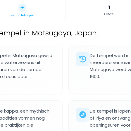
1
Foto's
Beoordelingen
tempel in Matsugaya, Japan.
pel in Matsugaya gewijd
De tempel werd in
he waterwezens uit
meerdere verhuizin
ltaren van de tempel
Matsugaya werd va
le focus door
1600.
de kappa, een mythisch
De tempel is lopen
tradities vormen nog
of Iriya en ontvan
e praktijken die
openingsuren voor 