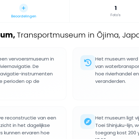
1
Foto's
Beoordelingen
eum
,
Transportmuseum in Ōjima, Japa
een vervoersmuseum in
Het museum werd o
viernavigatie. De
van waterbransport
navigatie-instrumenten
hoe rivierhandel en
nde perioden op de
veranderden.
e reconstructie van een
Het museum ligt vi
zicht in het dagelijkse
Toei Shinjuku-lijn,
s kunnen ervaren hoe
toegang kost 200 y