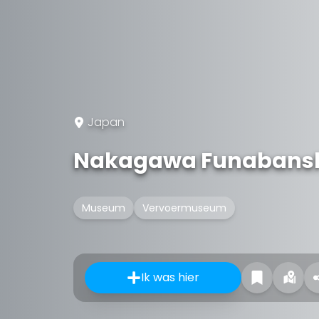
Japan
Nakagawa Funabans
Museum
Vervoermuseum
Ik was hier