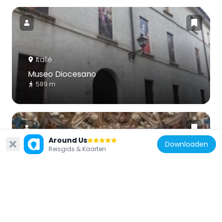
Italië
Museo Diocesano
589 m
Around Us
Downloaden
Reisgids & Kaarten
Italië
Cappella del Santissimo Sacramento
583 m