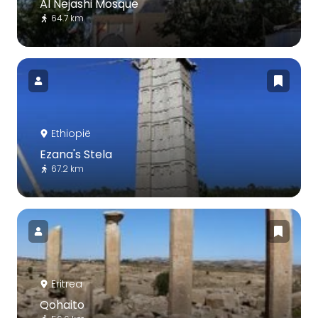
Al Nejashi Mosque
64.7 km
Ethiopië
Ezana's Stela
67.2 km
Eritrea
Qohaito