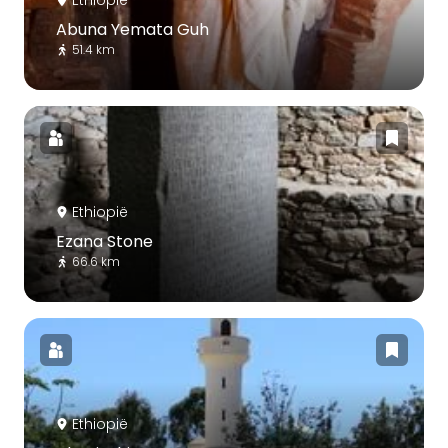
Abuna Yemata Guh
51.4 km
Ethiopië
Ezana Stone
66.6 km
Ethiopië