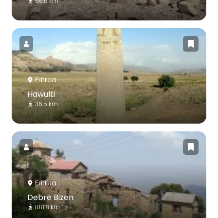
56.6 km
Eritrea
Hawulti
36.5 km
Eritrea
Debre Bizen
108.8 km