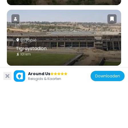
Ethiopië
Tigraystadion
101 km
Around Us
Downloaden
Reisgids & Kaarten
Ethiopië
Wukro Chirkos
72.3 km