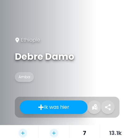
Ethiopië
Debre Damo
Amba
Ik was hier
7
13.1k