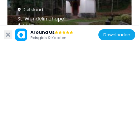
Duitsland
St. Wendelin chapel
4.5 km
Around Us
Downloaden
Reisgids & Kaarten
Duitsland
Schlangenkapelle
2.5 km