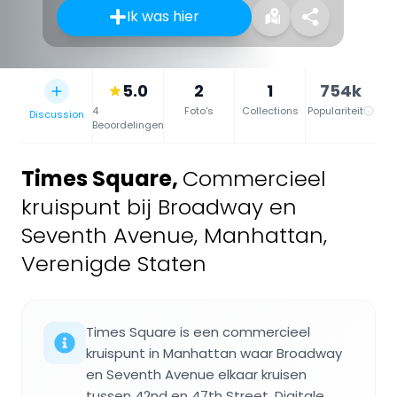
Ik was hier
5.0
2
1
754k
4
Foto's
Collections
Populariteit
Discussion
Beoordelingen
Times Square
,
Commercieel
kruispunt bij Broadway en
Seventh Avenue, Manhattan,
Verenigde Staten
Times Square is een commercieel
kruispunt in Manhattan waar Broadway
en Seventh Avenue elkaar kruisen
tussen 42nd en 47th Street. Digitale