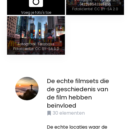
(4229354333).jpg
Fotolicentie: CC BY-SA 2.0
Voeg je foto's toe
Fotograaf: Terabass
Fotolicentie: CC BY-SA 3.0
De echte filmsets die
de geschiedenis van
de film hebben
beïnvloed
30
elementen
De echte locaties waar de