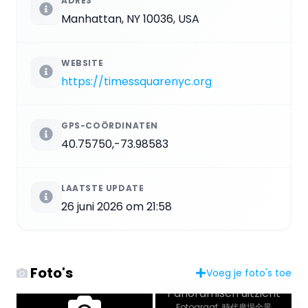
ADRES
Manhattan, NY 10036, USA
WEBSITE
https://timessquarenyc.org
GPS-COÖRDINATEN
40.75750,-73.98583
LAATSTE UPDATE
26 juni 2026 om 21:58
Foto's
Voeg je foto's toe
Panoramisch uitzicht
Fotograaf: 時代廣場全景