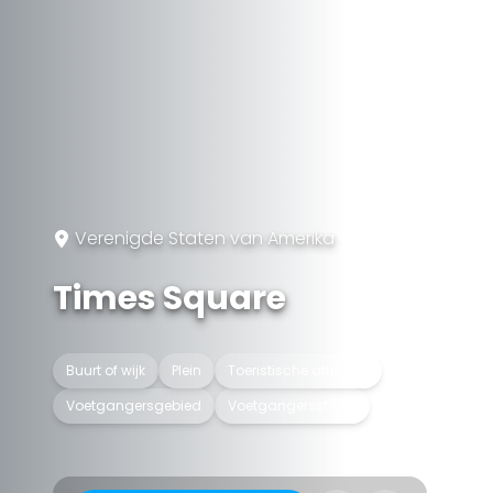
Verenigde Staten van Amerika
Times Square
Buurt of wijk
Plein
Toeristische attractie
Voetgangersgebied
Voetgangersstraat