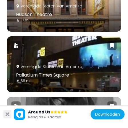
Verenigde Staten van Amerika
Hudson Theatre
117 m
Verenigde Staten van Amerika
Palladium Times Square
58 m
Around Us
Downloaden
Reisgids & Kaarten
Verenigde Staten van Amerika