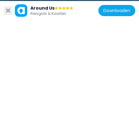
Bagnères-de-Luchon
Around Us
Downloaden
Bagnères-de-Luchon is een kuuroord in de Pyreneeën dat voorkomt in de roman Tout le bleu du ciel van Mélissa Da Costa. De stad ligt in een smal dal, omringd door bergen. De hoofdstraat is omzoomd door oude gebouwen, cafés en badhuizen die al eeuwenlang bezoekers ontvangen. Lezers van de roman herkennen deze stad als een van de plekken waar de personages even stilstaan en de wereld om hen heen anders bekijken.
57.8k
Reisgids & Kaarten