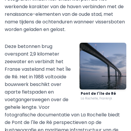
werkende karakter van de haven verbinden met de
renaissance-elementen van de oude stad, met
name tijdens de ochtenduren wanneer vissersboten
worden geladen en gelost.
Deze betonnen brug
overspant 2,9 kilometer
zeewater en verbindt het
Franse vasteland met het Île
de Ré. Het in 1988 voltooide
bouwwerk beschikt over
aparte fietspaden en
Pont de l'île de Ré
voetgangerswegen over de
La Rochelle, Frankrijk
gehele lengte. Voor
fotografische documentatie van La Rochelle biedt
de Pont de l'île de Ré perspectieven op de
kustgeografie en maritieme infrastructuur van de