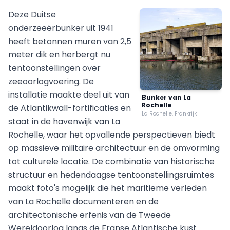
Deze Duitse
onderzeeërbunker uit 1941
heeft betonnen muren van 2,5
meter dik en herbergt nu
tentoonstellingen over
zeeoorlogvoering. De
installatie maakte deel uit van
Bunker van La
Rochelle
de Atlantikwall-fortificaties en
La Rochelle, Frankrijk
staat in de havenwijk van La
Rochelle, waar het opvallende perspectieven biedt
op massieve militaire architectuur en de omvorming
tot culturele locatie. De combinatie van historische
structuur en hedendaagse tentoonstellingsruimtes
maakt foto's mogelijk die het maritieme verleden
van La Rochelle documenteren en de
architectonische erfenis van de Tweede
Wereldoorlog langs de Franse Atlantische kust