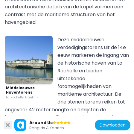
architectonische details van de kapel vormen een
contrast met de maritieme structuren van het
havengebied.
Deze middeleeuwse
verdedigingstorens uit de 14e
eeuw markeren de ingang van
de historische haven van La
Rochelle en bieden
uitstekende
fotomogelijkheden van
Middeleeuwse
Haventorens
maritieme architectuur. De
La Rochelle, Frankrijk
drie stenen torens reiken tot
ongeveer 42 meter hoogte en omlijsten de
haveningang, waar zeilboten en vissersvaartuigen
Grotten van Régulus
Around Us
tussen de eeuwenoude fortificaties doorvaren.
Downloaden
De Grottes de Régulus tonen een grottenstelsel in kalksteenkliffen dat tot in de 20e eeuw als woonruimte diende. Voor deze verzameling van beste fotolocaties in La Rochelle bieden deze grotten een historische aanvulling op de stedelijke architectuur. De gemeubileerde kamers uitgehouwen in de rots en het uitzicht over het Gironde-estuarium maken documentaire opnamen mogelijk van een ongebruikelijke woonvorm. De locatie ligt ongeveer 60 kilometer ten zuiden van La Rochelle en toont hoe vroegere bewoners zich aanpasten aan de kustgeografie.
6.4k
Reisgids & Kaarten
Fotografen kunnen de torens vastleggen onder