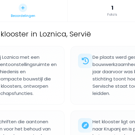
1
Foto's
Beoordelingen
klooster in Loznica, Servië
ij Loznica met een
De plaats werd ges
entoonstellingsruimte en
bouwwerkzaamhede
hiedenis en
jaar daarvoor was 
compacte bouwstijl die
stichting toont ho
 kloosters, ontworpen
Servische staat to
schapsfuncties.
leidden.
chriften die aantonen
Het klooster ligt 
m voor het behoud van
naar Krupanj en is