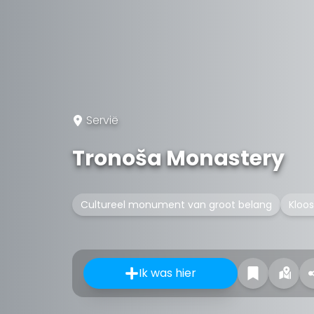
Servië
Tronoša Monastery
Cultureel monument van groot belang
Kloo
Ik was hier