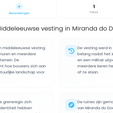
1
Foto's
Beoordelingen
iddeleeuwse vesting in Miranda do Do
en middeleeuwse vesting
De vesting werd in
muren en meerdere
belang nadat het 
errein. De
en een militair ui
nt hoe bouwers zich aan
meerdere keren he
tuurlijke landschap voor
af te slaan.
 grensregio zich
De ruïnes zijn gem
dentiteit hebben
van Miranda do Dou