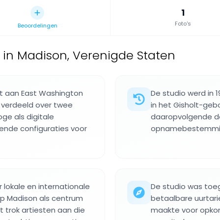
1
Foto's
Beoordelingen
in Madison, Verenigde Staten
it aan East Washington
De studio werd in 
erdeeld over twee
in het Gisholt-ge
ge als digitale
daaropvolgende d
lende configuraties voor
opnamebestemming
lokale en internationale
De studio was toeg
p Madison als centrum
betaalbare uurtari
t trok artiesten aan die
maakte voor opko