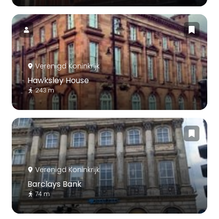
Verenigd Koninkrijk
Hawksley House
243 m
Verenigd Koninkrijk
Barclays Bank
74 m