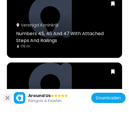
Verenigd Koninkrijk
Numbers 45, 46 And 47 With Attached
Steps And Railings
176 m
Verenigd Koninkrijk
Around Us
Downloaden
Reisgids & Kaarten
County Court With Attached Steps And
Railings
189 m