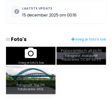
LAATSTE UPDATE
15 december 2025 om 00:16
Foto's
Voeg je foto's toe
Panoramisch uitzicht
Fotograaf: AlasdairW
Fotolicentie: CC BY-SA 3.0
Voeg je foto's toe
Fotograaf: The JPS
Fotolicentie: GFDL