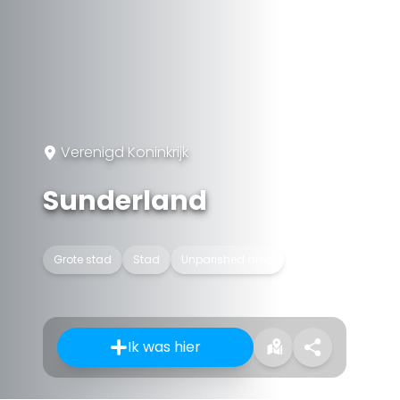
Verenigd Koninkrijk
Sunderland
Grote stad
Stad
Unparished area
Ik was hier