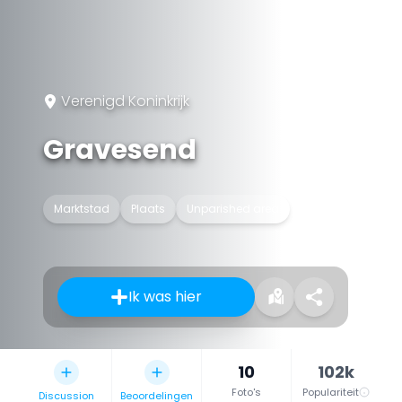
Verenigd Koninkrijk
Gravesend
Marktstad
Plaats
Unparished area
Ik was hier
10
102k
Foto's
Populariteit
Discussion
Beoordelingen