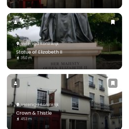
Verenigd Koninkrijk
Statue of Elizabeth II
350 m
Verenigd Koninkrijk
Crown & Thistle
453 m