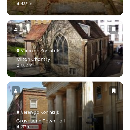
438 m
Verenigd Koninkrijk
Milton Chantry
602 m
Verenigd Koninkrijk
Gravesend Town Hall
217 m