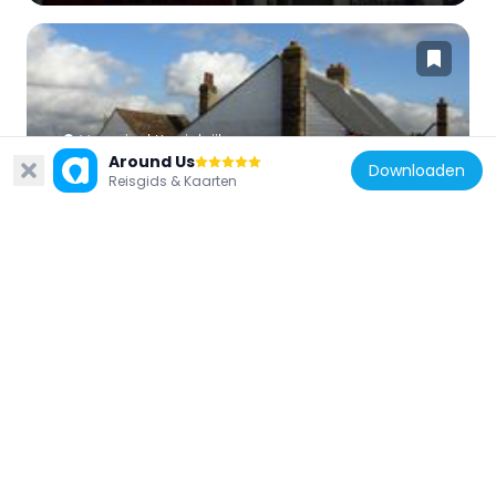
Verenigd Koninkrijk
Around Us
Downloaden
World's End Inn
Reisgids & Kaarten
1.2 km
Verenigd Koninkrijk
Statue of Princess Pocahontas in
Churchyard of the Church of St George
263 m