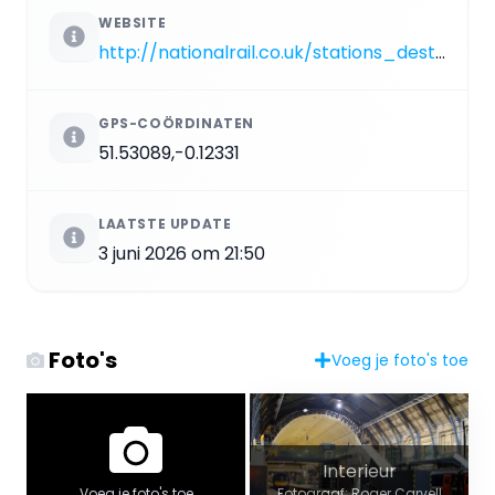
WEBSITE
http://nationalrail.co.uk/stations_destinations/KGX.aspx
GPS-COÖRDINATEN
51.53089,-0.12331
LAATSTE UPDATE
3 juni 2026 om 21:50
Foto's
Voeg je foto's toe
Interieur
Fotograaf: Roger Carvell
Voeg je foto's toe