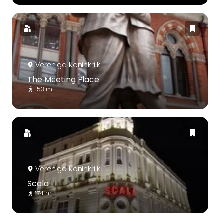
Verenigd Koninkrijk
The Meeting Place
153 m
Verenigd Koninkrijk
Scala
174 m