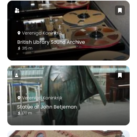
Verenigd Koninkrijk
British Library Sound Archive
315 m
Verenigd Koninkrijk
Statue of John Betjeman
170 m