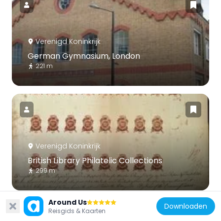
Verenigd Koninkrijk
German Gymnasium, London
221 m
Verenigd Koninkrijk
British Library Philatelic Collections
299 m
Around Us
Downloaden
Reisgids & Kaarten