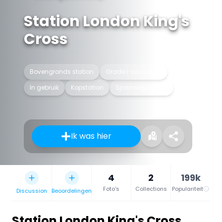
Station London King's
Cross
Bovengronds station
Grade I-bouwwerk
In gebruik
Kopstation
Spoorwegstation
Ik was hier
4
2
199k
Foto's
Collections
Populariteit
Discussion
Beoordelingen
Station London King's Cross
,